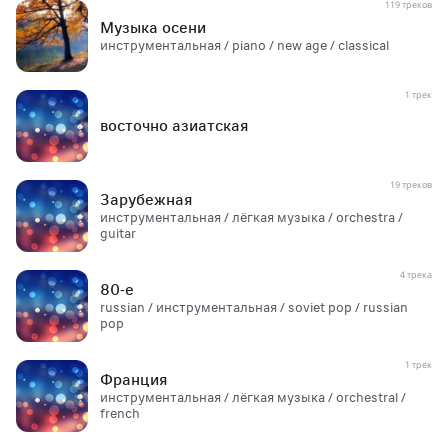
119 треков
Музыка осени
инструментальная / piano / new age / classical
1 трек
восточно азиатская
19 треков
Зарубежная
инструментальная / лёгкая музыка / orchestra /
guitar
4 трека
80-е
russian / инструментальная / soviet pop / russian
pop
1 трек
Франция
инструментальная / лёгкая музыка / orchestral /
french