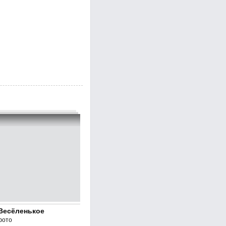
Весёленькое
фото