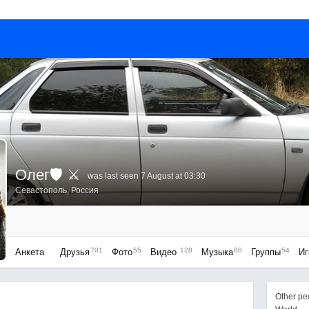
Олег🛡 ⚔
was last seen 7 August at 03:30
Севастополь, Россия
701
55
128
88
54
Анкета
Друзья
Фото
Видео
Музыка
Группы
Иг
Other p