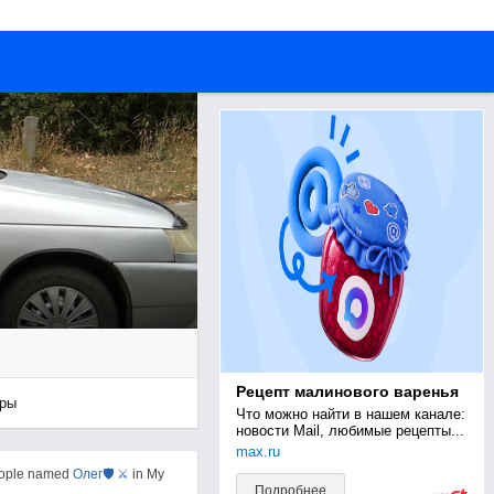
Рецепт малинового варенья
ры
Что можно найти в нашем канале: 
новости Mail, любимые рецепты...
max.ru
eople named
Олег🛡 ⚔
in My
Подробнее