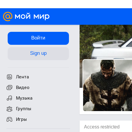
Войти
Sign up
Лента
Видео
Музыка
Группы
Игры
Access restricted