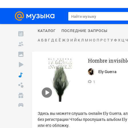
КАТАЛОГ
ПОСЛЕДНИЕ ЗАПРОСЫ
А
Б
В
Г
Д
Е
Ё
Ж
З
И
Й
К
Л
М
Н
О
П
Р
С
Т
У
Ф
Х
Ц
Ч
Hombre invisibl
Ely Guerra
1
Здесь вы можете слушать онлайн
Ely Guerra
, а
без регистрации Чтобы прослушать альбом
Ely
или его обложку.