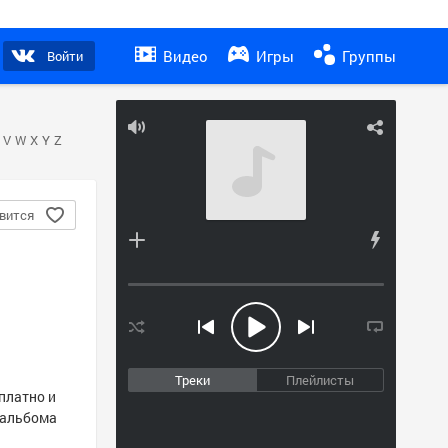
Видео
Игры
Группы
Войти
V
W
X
Y
Z
вится
Треки
Плейлисты
платно и
о альбома