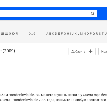
Ш
Щ
Э
Ю
Я
0 .. 9
A
B
C
D
E
F
G
H
I
J
K
L
M
N
O
P
Q
R
S
T
U
e (2009)
Добавить
Нра
льбом Hombre invisible. Вы можете слушать песни
Ely Guerra
mp3 бес
 Guerra
- Hombre invisible 2009 года, нажмите на любую песню этог