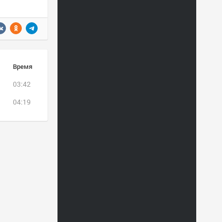
Время
03:42
04:19