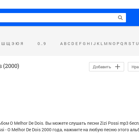
Ш
Щ
Э
Ю
Я
0 .. 9
A
B
C
D
E
F
G
H
I
J
K
L
M
N
O
P
Q
R
S
T
U
s (2000)
Добавить
Нра
льбом O Melhor De Dois. Вы можете слушать песни
Zizi Possi
mp3 бесп
ssi
- O Melhor De Dois 2000 года, нажмите на любую песню этого аль