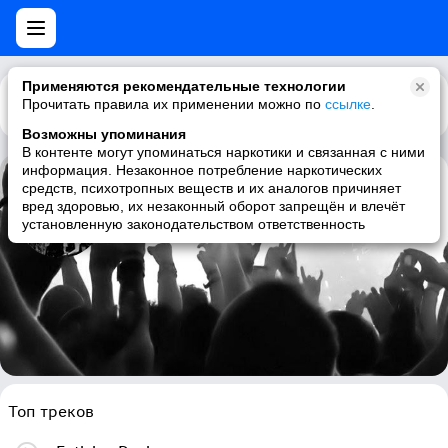
Применяются рекомендательные технологии
Прочитать правила их применении можно по
Каталог
Рекомендации
ссылке
.
Возможны упоминания
В контенте могут упоминаться наркотики и связанная с ними
информация. Незаконное потребление наркотических
средств, психотропных веществ и их аналогов причиняет
Akoma
вред здоровью, их незаконный оборот запрещён и влечёт
установленную законодательством ответственность
symphonic metal, gothic metal, female fronted metal, danish
Топ треков