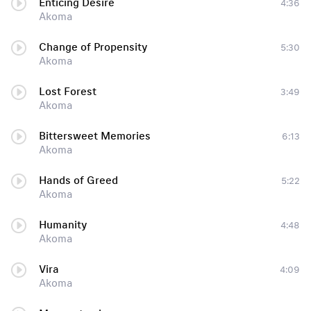
Enticing Desire
4:36
Akoma
Change of Propensity
5:30
Akoma
Lost Forest
3:49
Akoma
Bittersweet Memories
6:13
Akoma
Hands of Greed
5:22
Akoma
Humanity
4:48
Akoma
Vira
4:09
Akoma