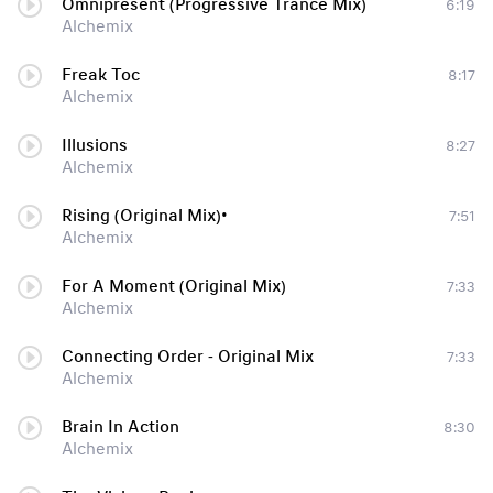
Omnipresent (Progressive Trance Mix)
6:19
Alchemix
Freak Toc
8:17
Alchemix
Illusions
8:27
Alchemix
Rising (Original Mix)•
7:51
Alchemix
For A Moment (Original Mix)
7:33
Alchemix
Connecting Order - Original Mix
7:33
Alchemix
Brain In Action
8:30
Alchemix