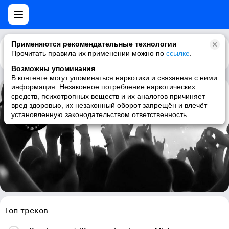
Применяются рекомендательные технологии
Прочитать правила их применении можно по
Каталог
Рекомендации
ссылке
.
Возможны упоминания
В контенте могут упоминаться наркотики и связанная с ними
информация. Незаконное потребление наркотических
средств, психотропных веществ и их аналогов причиняет
Alchemix
вред здоровью, их незаконный оборот запрещён и влечёт
установленную законодательством ответственность
psytrance, full-on, psychedelic trance, electronic
Топ треков