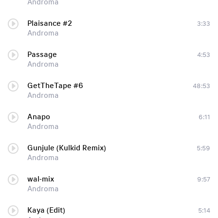
Androma
Plaisance #2
3:33
Androma
Passage
4:53
Androma
GetTheTape #6
48:53
Androma
Anapo
6:11
Androma
Gunjule (Kulkid Remix)
5:59
Androma
wal-mix
9:57
Androma
Kaya (Edit)
5:14