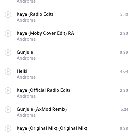
Androma
Kaya (Radio Edit)
2:43
Androma
Kaya (Moby Cover Edit) RA
2:36
Androma
Gunjule
6:39
Androma
Helki
4:04
Androma
Kaya (Official Radio Edit)
2:36
Androma
Gunjule (AxMod Remix)
5:24
Androma
Kaya (Original Mix) (Original Mix)
6:38