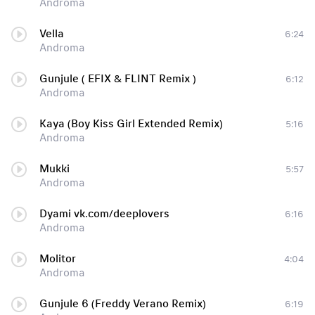
Androma
Vella
6:24
Androma
Gunjule ( EFIX & FLINT Remix )
6:12
Androma
Kaya (Boy Kiss Girl Extended Remix)
5:16
Androma
Mukki
5:57
Androma
Dyami vk.com/deeplovers
6:16
Androma
Molitor
4:04
Androma
Gunjule 6 (Freddy Verano Remix)
6:19