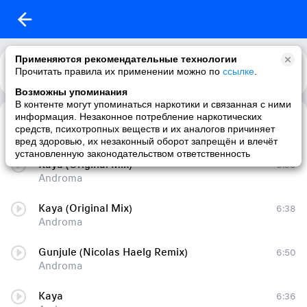
Применяются рекомендательные технологии
Прочитать правила их применении можно по
Каталог
Рекомендации
ссылке
.
Возможны упоминания
В контенте могут упоминаться наркотики и связанная с ними
информация. Незаконное потребление наркотических
Kaya (Original Mix)
6:38
средств, психотропных веществ и их аналогов причиняет
Androma
вред здоровью, их незаконный оборот запрещён и влечёт
установленную законодательством ответственность
Kaya (Original Mix)
6:38
Androma
Kaya (Original Mix)
6:38
Androma
Gunjule (Nicolas Haelg Remix)
6:50
Androma
Kaya
6:36