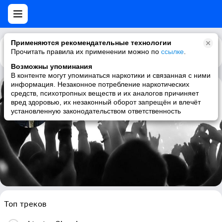
Применяются рекомендательные технологии
Прочитать правила их применении можно по
Каталог
Рекомендации
ссылке
.
Возможны упоминания
В контенте могут упоминаться наркотики и связанная с ними
информация. Незаконное потребление наркотических
средств, психотропных веществ и их аналогов причиняет
Artesia
вред здоровью, их незаконный оборот запрещён и влечёт
установленную законодательством ответственность
ethereal, neoclassical, darkwave, dark ambient
Топ треков