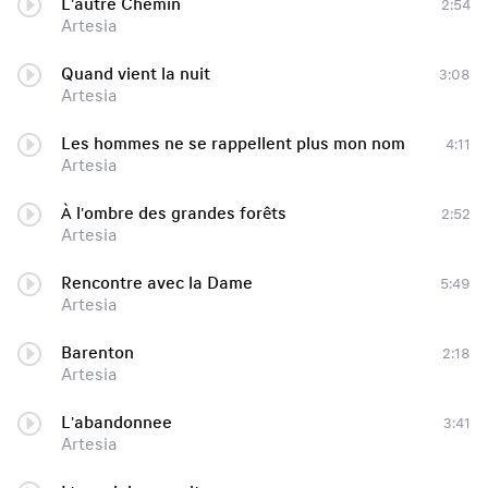
L'autre Chemin
2:54
Artesia
Quand vient la nuit
3:08
Artesia
Les hommes ne se rappellent plus mon nom
4:11
Artesia
À l'ombre des grandes forêts
2:52
Artesia
Rencontre avec la Dame
5:49
Artesia
Barenton
2:18
Artesia
L'abandonnee
3:41
Artesia