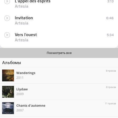
L'appel des esprits
3:13
Artesia
Invitation
6:46
Artesia
Vers l'ouest
5:34
Artesia
Посмотреть все
Альбомы
8 треков
Wanderings
2011
8 треков
Llydaw
2009
11 треков
Chants d'automne
2007