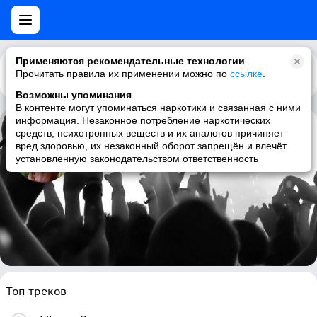
Применяются рекомендательные технологии
Прочитать правила их применении можно по
Каталог
Рекомендации
ссылке
.
Возможны упоминания
В контенте могут упоминаться наркотики и связанная с ними
информация. Незаконное потребление наркотических
средств, психотропных веществ и их аналогов причиняет
Astrada
вред здоровью, их незаконный оборот запрещён и влечёт
установленную законодательством ответственность
dance, trance, vocal trance, hands up
Топ треков