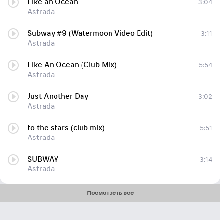
Like an Ocean
3:04
Astrada
Subway #9 (Watermoon Video Edit)
3:11
Astrada
Like An Ocean (Club Mix)
5:54
Astrada
Just Another Day
3:02
Astrada
to the stars (club mix)
5:51
Astrada
SUBWAY
3:14
Astrada
Посмотреть все