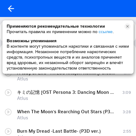
Применяются рекомендательные технологии
Прочитать правила их применении можно по
Каталог
Рекомендации
ссылке
.
Возможны упоминания
В контенте могут упоминаться наркотики и связанная с ними
информация. Незаконное потребление наркотических
Our Moment (Opening) [OST Persona 3: Dancing Moon Night]
1:41
средств, психотропных веществ и их аналогов причиняет
Atlus
вред здоровью, их незаконный оборот запрещён и влечёт
установленную законодательством ответственность
A Way of Life - ATLUS Kitajoh Remix [Persona 3: Dancing Moon Night OST]
3:17
Atlus
キミの記憶 [OST Persona 3: Dancing Moon Night]
3:09
Atlus
When The Moon's Rearching Out Stars (P3D ver.) [OST Persona 3: Dancing Moon Night]
3:28
Atlus
Burn My Dread -Last Battle- (P3D ver.)
2:55