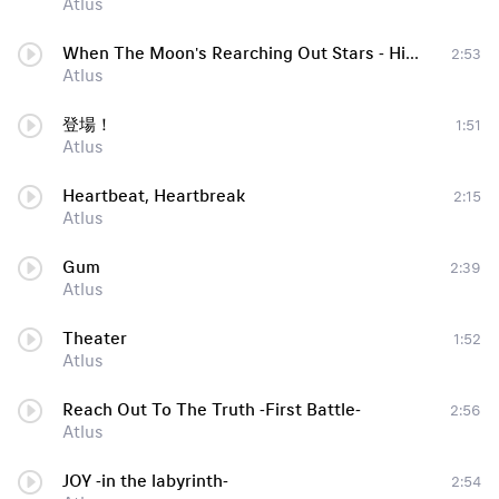
Atlus
When The Moon's Rearching Out Stars - Hideki Naganuma Remix
2:53
Atlus
登場！
1:51
Atlus
Heartbeat, Heartbreak
2:15
Atlus
Gum
2:39
Atlus
Theater
1:52
Atlus
Reach Out To The Truth -First Battle-
2:56
Atlus
JOY -in the labyrinth-
2:54