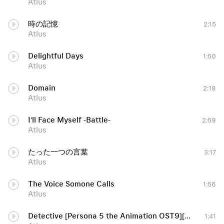
Atlus
時の記憶
2:15
Atlus
Delightful Days
1:50
Atlus
Domain
2:18
Atlus
I'll Face Myself -Battle-
2:59
Atlus
たった一つの言葉
3:17
Atlus
The Voice Somone Calls
1:56
Atlus
Detective [Persona 5 the Animation OST9][AnimeNewMusic]
1:41