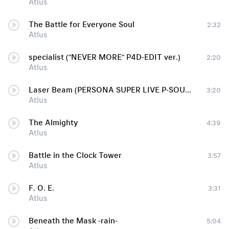
Atlus
The Battle for Everyone Soul
2:32
Atlus
specialist (“NEVER MORE” P4D-EDIT ver.)
2:20
Atlus
Laser Beam (PERSONA SUPER LIVE P-SOUND BOMB !!!! 2017)
3:20
Atlus
The Almighty
4:39
Atlus
Battle in the Clock Tower
3:57
Atlus
F. O. E.
3:31
Atlus
Beneath the Mask -rain-
5:04