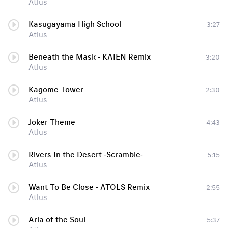
Atlus
Kasugayama High School
3:27
Atlus
Beneath the Mask - KAIEN Remix
3:20
Atlus
Kagome Tower
2:30
Atlus
Joker Theme
4:43
Atlus
Rivers In the Desert -Scramble-
5:15
Atlus
Want To Be Close - ATOLS Remix
2:55
Atlus
Aria of the Soul
5:37