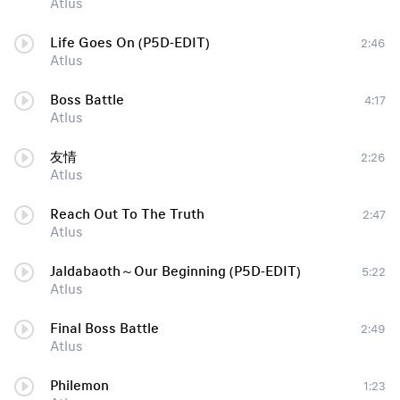
Atlus
Life Goes On (P5D-EDIT)
2:46
Atlus
Boss Battle
4:17
Atlus
友情
2:26
Atlus
Reach Out To The Truth
2:47
Atlus
Jaldabaoth～Our Beginning (P5D-EDIT)
5:22
Atlus
Final Boss Battle
2:49
Atlus
Philemon
1:23