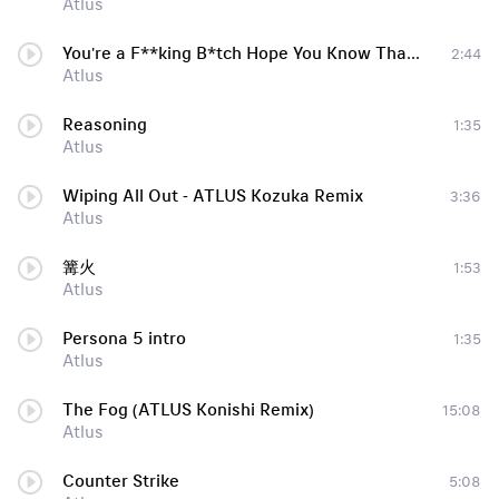
Atlus
You're a F**king B*tch Hope You Know That Sh*t
2:44
Atlus
Reasoning
1:35
Atlus
Wiping All Out - ATLUS Kozuka Remix
3:36
Atlus
篝火
1:53
Atlus
Persona 5 intro
1:35
Atlus
The Fog (ATLUS Konishi Remix)
15:08
Atlus
Counter Strike
5:08