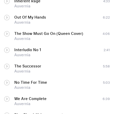
Inherent Rage
4:33
Auvernia
Out Of My Hands
6:22
Auvernia
The Show Must Go On (Queen Cover)
4:06
Auvernia
Interludio No 1
2:41
Auvernia
The Successor
5:58
Auvernia
No Time For Time
5:03
Auvernia
We Are Complete
6:39
Auvernia