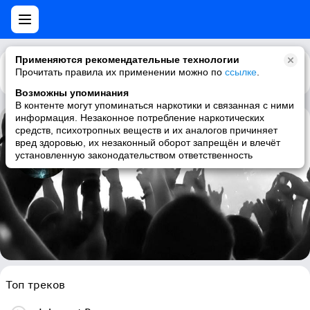
Применяются рекомендательные технологии
Прочитать правила их применении можно по
Каталог
Рекомендации
ссылке
.
Возможны упоминания
В контенте могут упоминаться наркотики и связанная с ними
информация. Незаконное потребление наркотических
средств, психотропных веществ и их аналогов причиняет
Auvernia
вред здоровью, их незаконный оборот запрещён и влечёт
установленную законодательством ответственность
power metal, progressive metal, extreme power metal, argentinian
Топ треков