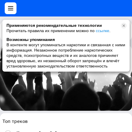
Применяются рекомендательные технологии
Прочитать правила их применении можно по
Каталог
Рекомендации
ссылке
.
Возможны упоминания
В контенте могут упоминаться наркотики и связанная с ними
информация. Незаконное потребление наркотических
средств, психотропных веществ и их аналогов причиняет
Aze
вред здоровью, их незаконный оборот запрещён и влечёт
установленную законодательством ответственность
d'n'b, liquid funk, electronic, russian
Топ треков