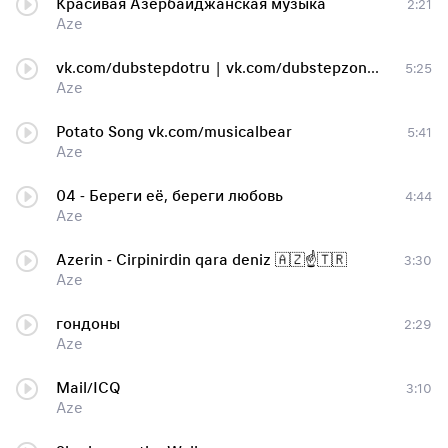
Красивая Азербайджанская музыка
2:21
Aze
vk.com/dubstepdotru | vk.com/dubstepzone, Won't leave
5:25
Aze
Potato Song vk.com/musicalbear
5:41
Aze
04 - Береги её, береги любовь
4:44
Aze
Azerin - Cirpinirdin qara deniz 🇦🇿☝️🇹🇷
3:30
Aze
гондоны
2:29
Aze
Mail/ICQ
3:10
Aze