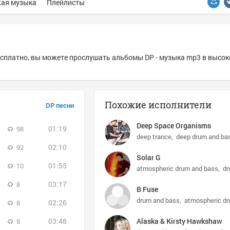
ая музыка
Плейлисты
есплатно, вы можете прослушать альбомы DP - музыка mp3 в высо
Похожие исполнители
DP песни
Deep Space Organisms
01:19
98
deep trance
deep drum and ba
02:10
92
Solar G
01:55
10
atmospheric drum and bass
dn
03:17
8
B Fuse
drum and bass
atmospheric d
02:26
8
03:48
Alaska & Kirsty Hawkshaw
8