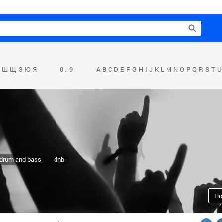
Ш
Щ
Э
Ю
Я
0 .. 9
A
B
C
D
E
F
G
H
I
J
K
L
M
N
O
P
Q
R
S
T
U
 drum and bass
dnb
По