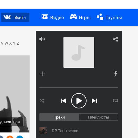
Видео
Игры
Группы
Войти
V
W
X
Y
Z
Треки
Плейлисты
дписаться
DP: Топ треков