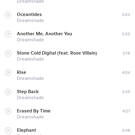
Dreamshade
Oceantides
3:03
Dreamshade
Another Me, Another You
3:20
Dreamshade
Stone Cold Digital (feat. Rose Villain)
3:18
Dreamshade
Rise
4:04
Dreamshade
Step Back
3:35
Dreamshade
Erased By Time
4:27
Dreamshade
Elephant
4:48