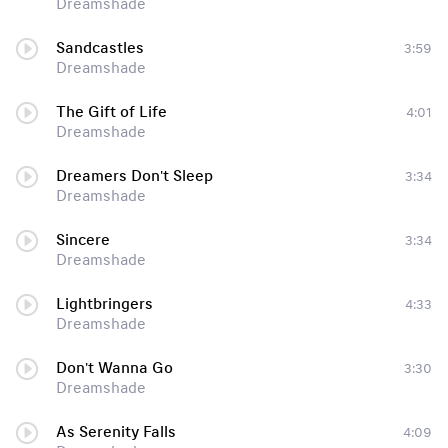
Dreamshade
Sandcastles
3:59
Dreamshade
The Gift of Life
4:01
Dreamshade
Dreamers Don't Sleep
3:34
Dreamshade
Sincere
3:34
Dreamshade
Lightbringers
4:33
Dreamshade
Don't Wanna Go
3:30
Dreamshade
As Serenity Falls
4:09