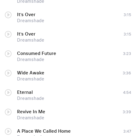
Dreamshade
It's Over
3:15
Dreamshade
It's Over
3:15
Dreamshade
Consumed Future
3:23
Dreamshade
Wide Awake
3:36
Dreamshade
Eternal
4:54
Dreamshade
Revive In Me
3:39
Dreamshade
A Place We Called Home
3:47