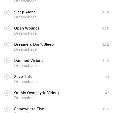
Dreamshade
Sleep Alone
3:39
Dreamshade
Open Wounds
4:28
Dreamshade
Dreamers Don’t Sleep
3:32
Dreamshade
Damned Visions
5:19
Dreamshade
Save This
3:24
Dreamshade
On My Own [Lyric Video]
3:47
Dreamshade
Somewhere Else
3:36