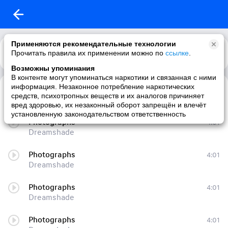
Применяются рекомендательные технологии
Прочитать правила их применении можно по
Каталог
Рекомендации
ссылке
.
Возможны упоминания
В контенте могут упоминаться наркотики и связанная с ними
информация. Незаконное потребление наркотических
Photographs
4:01
средств, психотропных веществ и их аналогов причиняет
Dreamshade
вред здоровью, их незаконный оборот запрещён и влечёт
установленную законодательством ответственность
Photographs
4:01
Dreamshade
Photographs
4:01
Dreamshade
Photographs
4:01
Dreamshade
Photographs
4:01