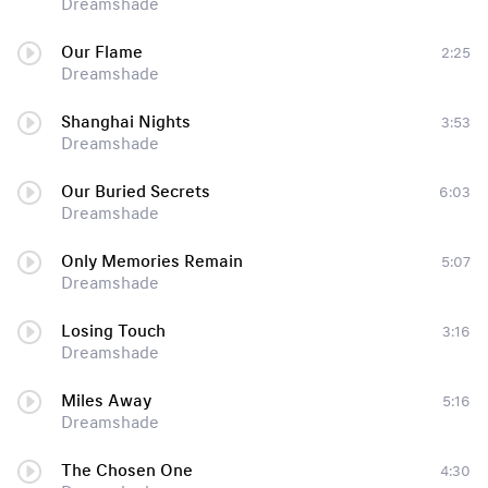
Dreamshade
Our Flame
2:25
Dreamshade
Shanghai Nights
3:53
Dreamshade
Our Buried Secrets
6:03
Dreamshade
Only Memories Remain
5:07
Dreamshade
Losing Touch
3:16
Dreamshade
Miles Away
5:16
Dreamshade
The Chosen One
4:30