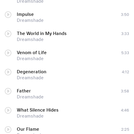
Dreamshade
Impulse
3:50
Dreamshade
The World in My Hands
3:33
Dreamshade
Venom of Life
5:33
Dreamshade
Degeneration
4:12
Dreamshade
Father
3:58
Dreamshade
What Silence Hides
4:46
Dreamshade
Our Flame
2:25