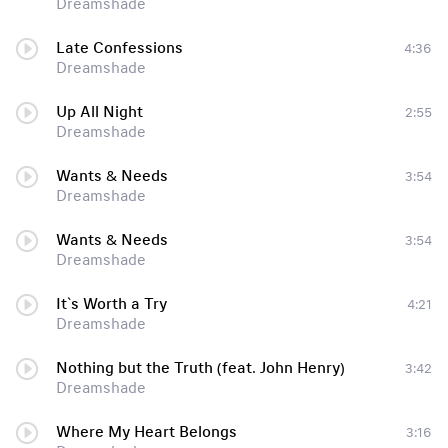
Dreamshade
Late Confessions
4:36
Dreamshade
Up All Night
2:55
Dreamshade
Wants & Needs
3:54
Dreamshade
Wants & Needs
3:54
Dreamshade
It`s Worth a Try
4:21
Dreamshade
Nothing but the Truth (feat. John Henry)
3:42
Dreamshade
Where My Heart Belongs
3:16