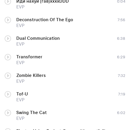
Иди нахуй (гав)xxxxDDD
0:04
EVP
Deconstruction Of The Ego
7:56
EVP
Dual Communication
6:38
EVP
Transformer
6:29
EVP
Zombie Killers
7:32
EVP
Tof-U
7:19
EVP
Swing The Cat
6:02
EVP