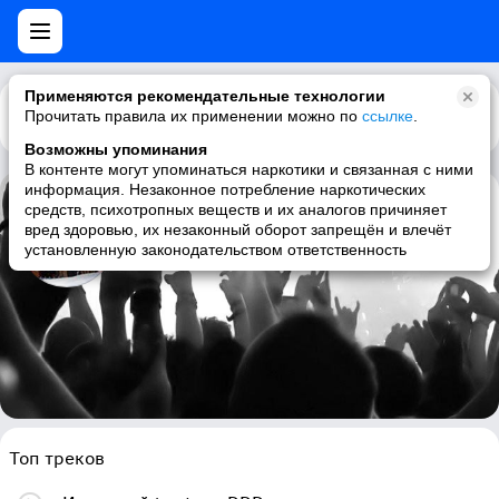
Применяются рекомендательные технологии
Прочитать правила их применении можно по
Каталог
Рекомендации
ссылке
.
Возможны упоминания
В контенте могут упоминаться наркотики и связанная с ними
информация. Незаконное потребление наркотических
средств, психотропных веществ и их аналогов причиняет
EVP
вред здоровью, их незаконный оборот запрещён и влечёт
установленную законодательством ответственность
psytrance, psychedelic trance, dark ambient, psychedelic
Топ треков