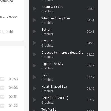
ectronica
Roam With You
03:58
Grabbitz
use
electro
What I'm Going Thru
04:41
Grabbitz
Better
00:43
ctro
acid
Grabbitz
Get Out
04:20
Grabbitz
Dressed to Impress (feat. Chae Hawk) [FREE DL]
03:20
Grabbitz
Pigs In The Sky
03:15
Grabbitz
Hero
03:17
01:53
Grabbitz
Heart-Shaped Box
04:03
03:15
Grabbitz
02:51
Ballin' [PREMIERE]
03:17
Grabbitz
01:22
Told Ya So