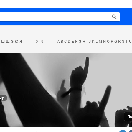
Ш
Щ
Э
Ю
Я
0 .. 9
A
B
C
D
E
F
G
H
I
J
K
L
M
N
O
P
Q
R
S
T
U
tep
По