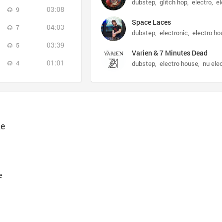
dubstep
glitch hop
electro
el
03:08
9
Space Laces
04:03
7
dubstep
electronic
electro ho
03:39
5
Varien & 7 Minutes Dead
01:01
4
dubstep
electro house
nu ele
me
e