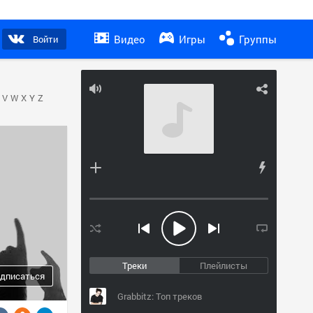
Видео
Игры
Группы
Войти
V
W
X
Y
Z
Треки
Плейлисты
дписаться
Grabbitz: Топ треков