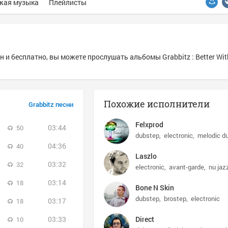
жая музыка
Плейлисты
 и бесплатно, вы можете прослушать альбомы Grabbitz : Better With
Похожие исполнители
Grabbitz песни
Felxprod
03:44
50
dubstep
electronic
melodic d
04:36
40
Laszlo
03:32
32
electronic
avant-garde
nu jaz
03:14
18
Bone N Skin
dubstep
brostep
electronic
03:17
18
03:33
Direct
10