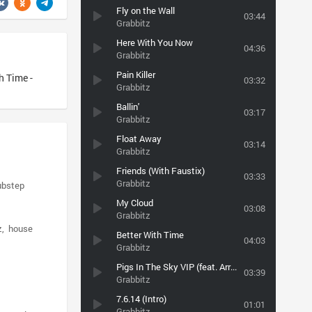
Fly on the Wall
03:44
Grabbitz
Here With You Now
04:36
Grabbitz
Pain Killer
 Time -
03:32
Grabbitz
Ballin'
03:17
Grabbitz
Float Away
03:14
Grabbitz
Friends (With Faustix)
03:33
Grabbitz
ubstep
My Cloud
03:08
Grabbitz
z
house
Better With Time
04:03
Grabbitz
Pigs In The Sky VIP (feat. Arrested Youth)
03:39
Grabbitz
7.6.14 (Intro)
01:01
Grabbitz