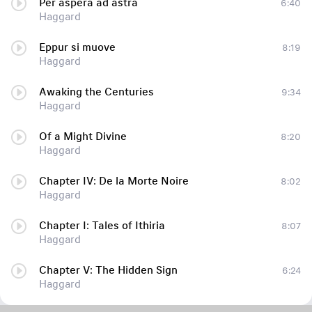
Per aspera ad astra
6:40
Haggard
Eppur si muove
8:19
Haggard
Awaking the Centuries
9:34
Haggard
Of a Might Divine
8:20
Haggard
Chapter IV: De la Morte Noire
8:02
Haggard
Chapter I: Tales of Ithiria
8:07
Haggard
Chapter V: The Hidden Sign
6:24
Haggard