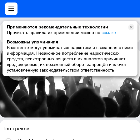
Применяются рекомендательные технологии
Прочитать правила их применении можно по
Каталог
Рекомендации
ссылке
.
Возможны упоминания
В контенте могут упоминаться наркотики и связанная с ними
информация. Незаконное потребление наркотических
средств, психотропных веществ и их аналогов причиняет
Haggard
вред здоровью, их незаконный оборот запрещён и влечёт
установленную законодательством ответственность
symphonic metal, folk metal, medieval, gothic metal
Топ треков