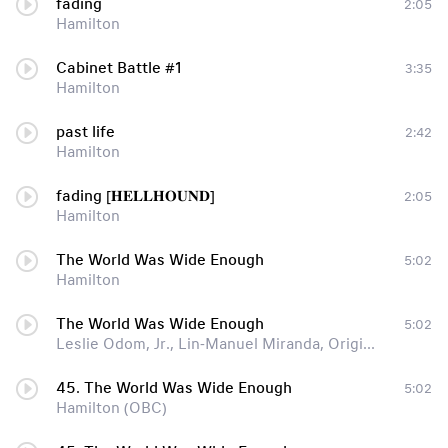
fading
2:05
Hamilton
Cabinet Battle #1
3:35
Hamilton
past life
2:42
Hamilton
fading [𝐇𝐄𝐋𝐋𝐇𝐎𝐔𝐍𝐃]
2:05
Hamilton
The World Was Wide Enough
5:02
Hamilton
The World Was Wide Enough
5:02
Leslie Odom, Jr., Lin-Manuel Miranda, Original Broadway Cast of Hamilton
45. The World Was Wide Enough
5:02
Hamilton (OBC)