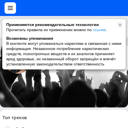
Применяются рекомендательные технологии
Прочитать правила их применении можно по
Каталог
Рекомендации
ссылке
.
Возможны упоминания
В контенте могут упоминаться наркотики и связанная с ними
информация. Незаконное потребление наркотических
средств, психотропных веществ и их аналогов причиняет
Hamilton
вред здоровью, их незаконный оборот запрещён и влечёт
установленную законодательством ответственность
drum and bass, jump up, drum n bass
Топ треков