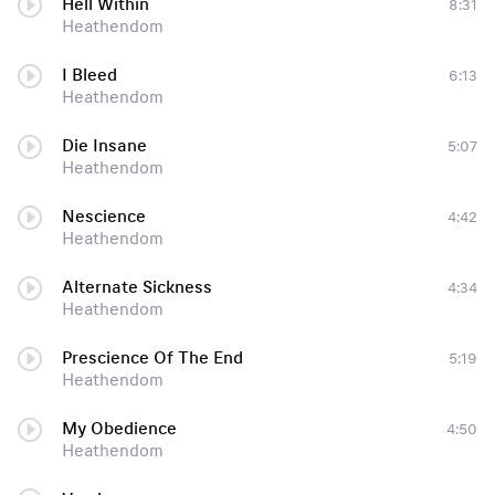
Hell Within
8:31
Heathendom
I Bleed
6:13
Heathendom
Die Insane
5:07
Heathendom
Nescience
4:42
Heathendom
Alternate Sickness
4:34
Heathendom
Prescience Of The End
5:19
Heathendom
My Obedience
4:50
Heathendom