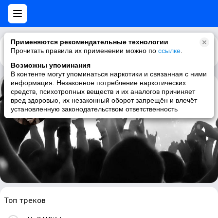
Применяются рекомендательные технологии
Прочитать правила их применении можно по
Каталог
Рекомендации
ссылке
.
Возможны упоминания
В контенте могут упоминаться наркотики и связанная с ними
информация. Незаконное потребление наркотических
средств, психотропных веществ и их аналогов причиняет
Heathendom
вред здоровью, их незаконный оборот запрещён и влечёт
установленную законодательством ответственность
doom metal, power metal, heavy metal, traditional doom metal
Топ треков