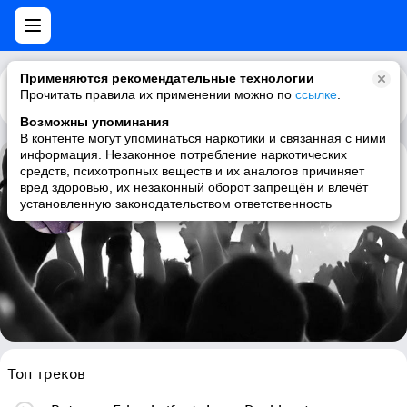
Применяются рекомендательные технологии
Прочитать правила их применении можно по
Каталог
Рекомендации
ссылке
.
Возможны упоминания
В контенте могут упоминаться наркотики и связанная с ними
информация. Незаконное потребление наркотических
средств, психотропных веществ и их аналогов причиняет
Japanese Wallpaper
вред здоровью, их незаконный оборот запрещён и влечёт
установленную законодательством ответственность
ambient, electronic, dream pop, experimental
Топ треков