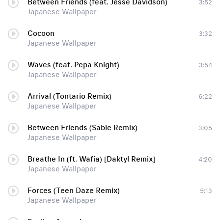
Between Friends (feat. Jesse Davidson)
3:52
Japanese Wallpaper
Cocoon
3:32
Japanese Wallpaper
Waves (feat. Pepa Knight)
3:54
Japanese Wallpaper
Arrival (Tontario Remix)
6:22
Japanese Wallpaper
Between Friends (Sable Remix)
3:05
Japanese Wallpaper
Breathe In (ft. Wafia) [Daktyl Remix]
4:20
Japanese Wallpaper
Forces (Teen Daze Remix)
5:13
Japanese Wallpaper