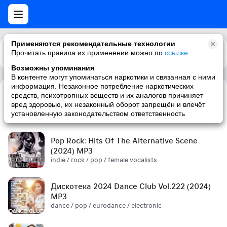
Применяются рекомендательные технологии
Прочитать правила их применении можно по
Каталог
Рекомендации
ссылке
.
Возможны упоминания
В контенте могут упоминаться наркотики и связанная с ними
информация. Незаконное потребление наркотических
средств, психотропных веществ и их аналогов причиняет
Сборник! '90s (2024) MP3
вред здоровью, их незаконный оборот запрещён и влечёт
pop / russian pop / russian / '90s
установленную законодательством ответственность
Pop Rock: Hits Of The Alternative Scene
(2024) MP3
indie / rock / pop / female vocalists
Дискотека 2024 Dance Club Vol.222 (2024)
MP3
dance / pop / eurodance / electronic