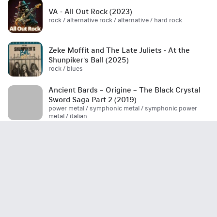
VA - All Out Rock (2023)
rock / alternative rock / alternative / hard rock
Zeke Moffit and The Late Juliets - At the
Shunpiker's Ball (2025)
rock / blues
Ancient Bards – Origine – The Black Crystal
Sword Saga Part 2 (2019)
power metal / symphonic metal / symphonic power
metal / italian
Boulevard - Be Where You Are (EP) 2026
aor / melodic rock
Marco Garau's Magic Opera - The Final Flight
(2026)
metal