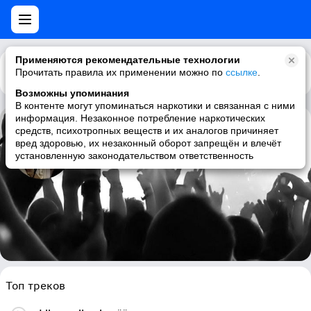
Применяются рекомендательные технологии
Прочитать правила их применении можно по
Каталог
Рекомендации
ссылке
.
Возможны упоминания
В контенте могут упоминаться наркотики и связанная с ними
информация. Незаконное потребление наркотических
средств, психотропных веществ и их аналогов причиняет
Jukka Poika
вред здоровью, их незаконный оборот запрещён и влечёт
установленную законодательством ответственность
reggae, finnish, fi-reggae
Топ треков