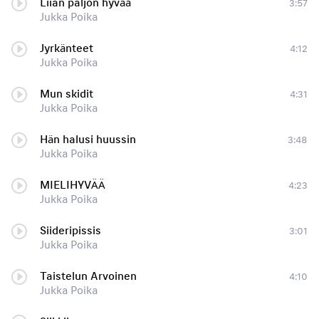
Liian paljon hyvää
3:57
Jukka Poika
Jyrkänteet
4:12
Jukka Poika
Mun skidit
4:31
Jukka Poika
Hän halusi huussin
3:48
Jukka Poika
MIELIHYVÄÄ
4:23
Jukka Poika
Siideripissis
3:01
Jukka Poika
Taistelun Arvoinen
4:10
Jukka Poika