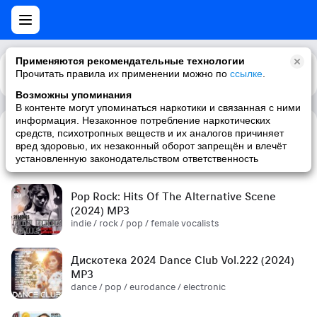
Применяются рекомендательные технологии
Прочитать правила их применении можно по
Каталог
Рекомендации
ссылке
.
Возможны упоминания
В контенте могут упоминаться наркотики и связанная с ними
информация. Незаконное потребление наркотических
средств, психотропных веществ и их аналогов причиняет
Сборник! '90s (2024) MP3
вред здоровью, их незаконный оборот запрещён и влечёт
pop / russian pop / russian / '90s
установленную законодательством ответственность
Pop Rock: Hits Of The Alternative Scene
(2024) MP3
indie / rock / pop / female vocalists
Дискотека 2024 Dance Club Vol.222 (2024)
MP3
dance / pop / eurodance / electronic