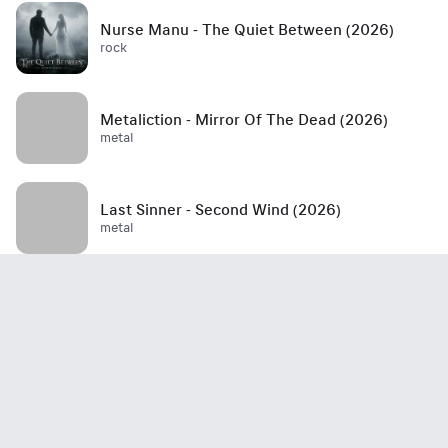
Nurse Manu - The Quiet Between (2026)
rock
Metaliction - Mirror Of The Dead (2026)
metal
Last Sinner - Second Wind (2026)
metal
Mött - Best Is Yet To Come (2026)
rock / hard rock / glam rock / 70's
John Haydock - Edge Of A Runaway Town
(2026)
rock / blues