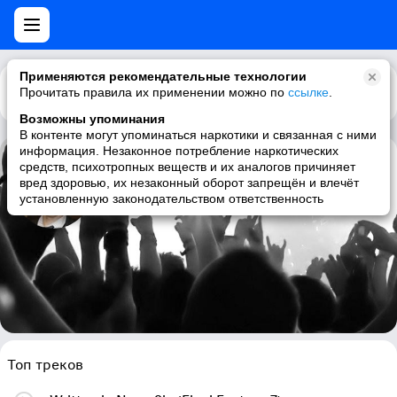
Применяются рекомендательные технологии
Прочитать правила их применении можно по
Каталог
Рекомендации
ссылке
.
Возможны упоминания
В контенте могут упоминаться наркотики и связанная с ними
информация. Незаконное потребление наркотических
средств, психотропных веществ и их аналогов причиняет
Kadmium
вред здоровью, их незаконный оборот запрещён и влечёт
установленную законодательством ответственность
metal, video game remixes, video game metal, video game soundtrack
Топ треков