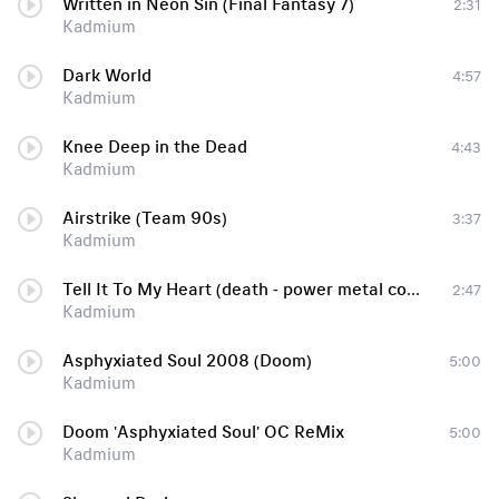
Written in Neon Sin (Final Fantasy 7)
2:31
Kadmium
Dark World
4:57
Kadmium
Knee Deep in the Dead
4:43
Kadmium
Airstrike (Team 90s)
3:37
Kadmium
Tell It To My Heart (death - power metal cover)
2:47
Kadmium
Asphyxiated Soul 2008 (Doom)
5:00
Kadmium
Doom 'Asphyxiated Soul' OC ReMix
5:00
Kadmium