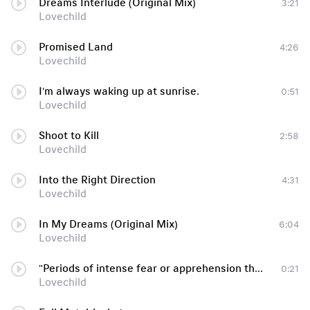
Dreams Interlude (Original Mix)
3:21
Lovechild
Promised Land
4:26
Lovechild
I'm always waking up at sunrise.
0:51
Lovechild
Shoot to Kill
2:58
Lovechild
Into the Right Direction
4:31
Lovechild
In My Dreams (Original Mix)
6:04
Lovechild
"Periods of intense fear or apprehension that are of sudden onset,"
0:21
Lovechild