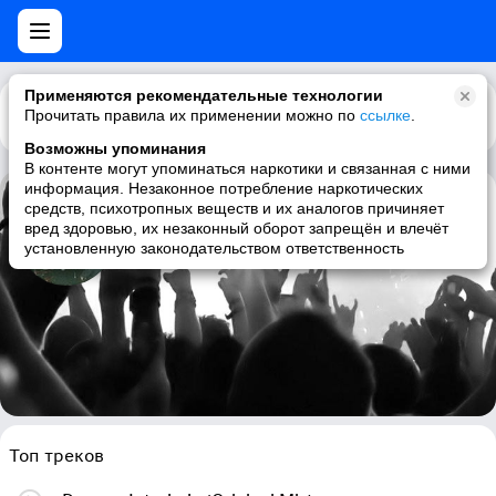
Применяются рекомендательные технологии
Прочитать правила их применении можно по
Каталог
Рекомендации
ссылке
.
Возможны упоминания
В контенте могут упоминаться наркотики и связанная с ними
информация. Незаконное потребление наркотических
средств, психотропных веществ и их аналогов причиняет
Lovechild
вред здоровью, их незаконный оборот запрещён и влечёт
установленную законодательством ответственность
hardcore, hardcore punk, punk, trance
Топ треков