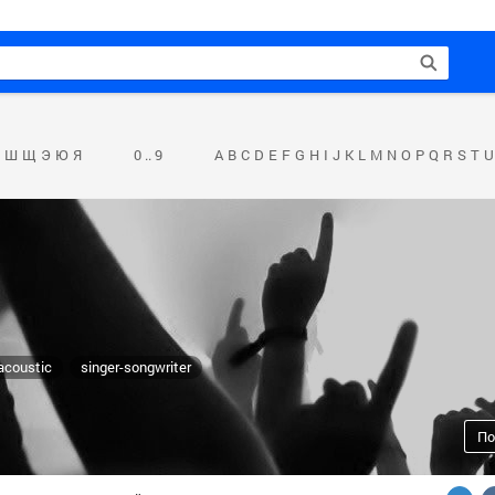
Ш
Щ
Э
Ю
Я
0 .. 9
A
B
C
D
E
F
G
H
I
J
K
L
M
N
O
P
Q
R
S
T
U
acoustic
singer-songwriter
По