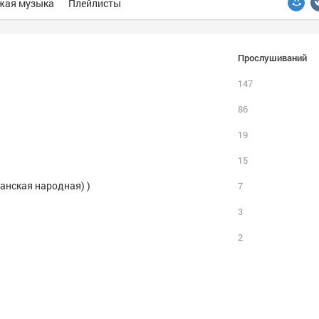
жая музыка
Плейлисты
Прослушиваний
147
86
19
15
иканская народная) )
7
3
2