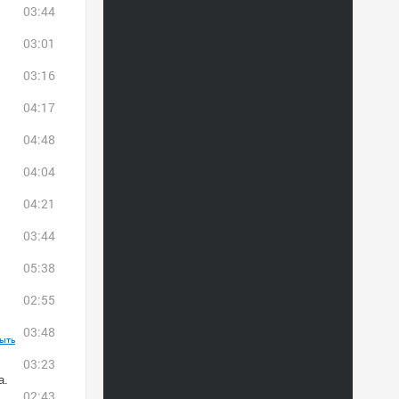
03:44
03:01
03:16
04:17
04:48
04:04
04:21
03:44
05:38
02:55
03:48
ыть
03:23
а.
02:43