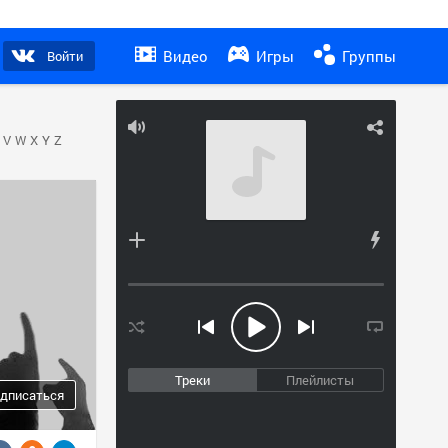
Видео
Игры
Группы
Войти
V
W
X
Y
Z
Треки
Плейлисты
дписаться