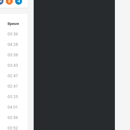
Время
03:36
04:28
03:38
03:43
02:47
02:47
03:25
04:01
02:56
03:52