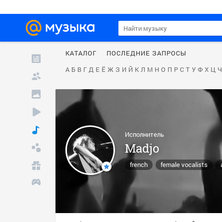
КАТАЛОГ
ПОСЛЕДНИЕ ЗАПРОСЫ
А
Б
В
Г
Д
Е
Ё
Ж
З
И
Й
К
Л
М
Н
О
П
Р
С
Т
У
Ф
Х
Ц
Ч
Исполнитель
Madjo
french
female vocalists