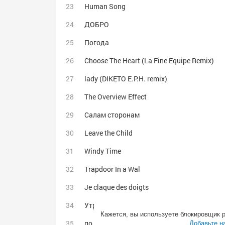
Human Song
ДОБРО
Погода
Choose The Heart (La Fine Equipe Remix)
lady (DIKETO E.P.H. remix)
The Overview Effect
Салам сторонам
Leave the Child
Windy Time
Trapdoor In a Wal
Je claque des doigts
Утро
Кажется, вы используете блокировщик 
по уши в тебя влюблен[2016]
Добавьте н