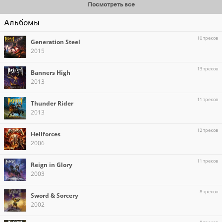
Посмотреть все
Альбомы
10 треков
Generation Steel
2015
13 треков
Banners High
2013
11 треков
Thunder Rider
2013
12 треков
Hellforces
2006
11 треков
Reign in Glory
2003
8 треков
Sword & Sorcery
2002