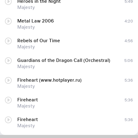
Heroes in the Night
5:49
Majesty
Metal Law 2006
4:20
Majesty
Rebels of Our Time
4:56
Majesty
Guardians of the Dragon Call (Orchestral)
5:06
Majesty
Fireheart (www.hotplayer.ru)
5:36
Majesty
Fireheart
5:36
Majesty
Fireheart
5:36
Majesty