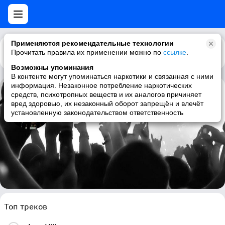
Применяются рекомендательные технологии
Прочитать правила их применении можно по
Каталог
Рекомендации
ссылке
.
Возможны упоминания
В контенте могут упоминаться наркотики и связанная с ними
информация. Незаконное потребление наркотических
средств, психотропных веществ и их аналогов причиняет
Majesty
вред здоровью, их незаконный оборот запрещён и влечёт
установленную законодательством ответственность
heavy metal, power metal, true metal, metal
Топ треков