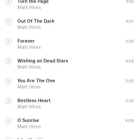
Turn the Page
3:52
Matt Hires
Out Of The Dark
4:07
Matt Hires
Forever
3:28
Matt Hires
Wishing on Dead Stars
4:05
Matt Hires
You Are The One
3:26
Matt Hires
Restless Heart
3:20
Matt Hires
O Sunrise
4:08
Matt Hires