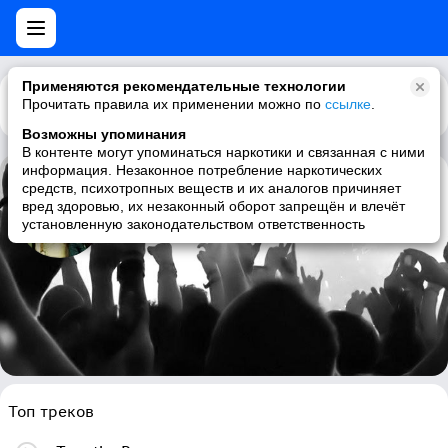
Применяются рекомендательные технологии
Прочитать правила их применении можно по
Каталог
Рекомендации
ссылке
.
Возможны упоминания
В контенте могут упоминаться наркотики и связанная с ними
информация. Незаконное потребление наркотических
средств, психотропных веществ и их аналогов причиняет
Matt Hires
вред здоровью, их незаконный оборот запрещён и влечёт
установленную законодательством ответственность
acoustic, singer-songwriter, soft rock, american
Топ треков