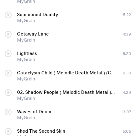
MyGrain
Summoned Duality
5:22
MyGrain
Getaway Lane
4:39
MyGrain
Lightless
5:20
MyGrain
Cataclysm Child ( Melodic Death Metal ) (CBR 320 kbps) (2011)
6:33
MyGrain
02. Shadow People ( Melodic Death Metal ) (CBR 320 kbps) (2011)
4:29
MyGrain
Waves of Doom
13:07
MyGrain
Shed The Second Skin
5:05