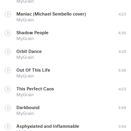
MyGrain
Maniac (Michael Sembello cover)
4:23
MyGrain
Shadow People
4:30
MyGrain
Orbit Dance
4:25
MyGrain
Out Of This Life
5:36
MyGrain
This Perfect Caos
4:23
MyGrain
Darkbound
3:59
MyGrain
Asphyxiated and Inflammable
3:54