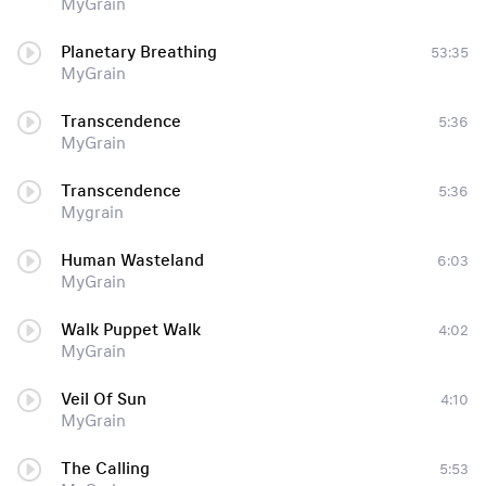
MyGrain
Planetary Breathing
53:35
MyGrain
Transcendence
5:36
MyGrain
Transcendence
5:36
Mygrain
Human Wasteland
6:03
MyGrain
Walk Puppet Walk
4:02
MyGrain
Veil Of Sun
4:10
MyGrain
The Calling
5:53