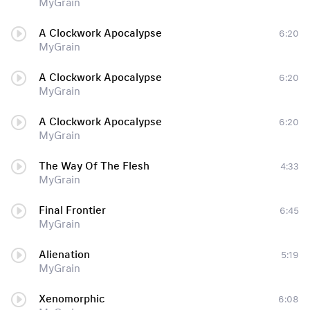
MyGrain
A Clockwork Apocalypse
6:20
MyGrain
A Clockwork Apocalypse
6:20
MyGrain
A Clockwork Apocalypse
6:20
MyGrain
The Way Of The Flesh
4:33
MyGrain
Final Frontier
6:45
MyGrain
Alienation
5:19
MyGrain
Xenomorphic
6:08