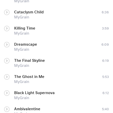
MyGrain
Cataclysm Child
6:36
MyGrain
Killing Time
3:59
MyGrain
Dreamscape
6:09
MyGrain
The Final Skyline
6:19
MyGrain
The Ghost in Me
5:53
MyGrain
Black Light Supernova
6:12
MyGrain
Ambivalentine
5:40