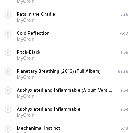
MyGrain
Rats in the Cradle
5:35
MyGrain
Cold Reflection
4:00
MyGrain
Pitch-Black
4:05
MyGrain
Planetary Breathing (2013) (Full Album)
53:35
MyGrain
Asphyxiated and Inflammable (Album Version) (Album Version)
3:54
MyGrain
Asphyxiated and Inflammable
3:54
MyGrain
Mechanimal Instinct
5:19