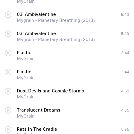
MyGrain
03. Ambivalentine
5:40
Mygrain - Planetary Breathing (2013)
03. Ambivalentine
5:40
Mygrain - Planetary Breathing (2013)
Plastic
3:44
MyGrain
Plastic
3:44
MyGrain
Dust Devils and Cosmic Storms
4:52
MyGrain
Translucent Dreams
4:35
MyGrain
Rats In The Cradle
5:35