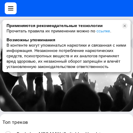
Применяются рекомендательные технологии
Прочитать правила их применении можно по
Каталог
Рекомендации
ссылке
.
Возможны упоминания
В контенте могут упоминаться наркотики и связанная с ними
информация. Незаконное потребление наркотических
средств, психотропных веществ и их аналогов причиняет
Nightcore
вред здоровью, их незаконный оборот запрещён и влечёт
установленную законодательством ответственность
happy hardcore, dance, trance, techno
Топ треков