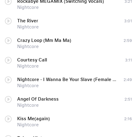
Rockabye MEGAMIX (Switching Vocals)
3:21
Nightcore
The River
3:01
Nightcore
Crazy Loop (Mm Ma Ma)
2:59
Nightcore
Courtesy Call
3:11
Nightcore
Nightcore - I Wanna Be Your Slave (Female Cover)
2:49
Nightcore
Angel Of Darkness
2:51
Nightcore
Kiss Me(again)
2:16
Nightcore