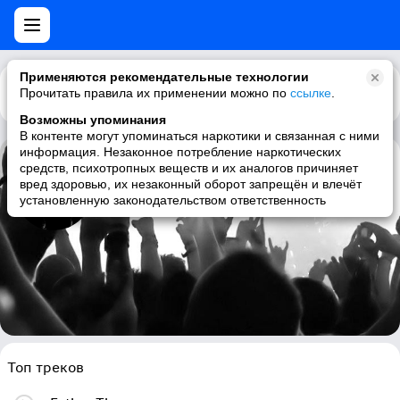
Применяются рекомендательные технологии
Прочитать правила их применении можно по
Каталог
Рекомендации
ссылке
.
Возможны упоминания
В контенте могут упоминаться наркотики и связанная с ними
информация. Незаконное потребление наркотических
средств, психотропных веществ и их аналогов причиняет
Oliva
вред здоровью, их незаконный оборот запрещён и влечёт
установленную законодательством ответственность
progressive metal, progressive rock, heavy metal, metal
Топ треков