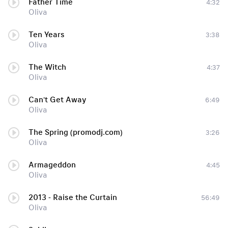
Father Time
4:32
Oliva
Ten Years
3:38
Oliva
The Witch
4:37
Oliva
Can't Get Away
6:49
Oliva
The Spring (promodj.com)
3:26
Oliva
Armageddon
4:45
Oliva
2013 - Raise the Curtain
56:49
Oliva