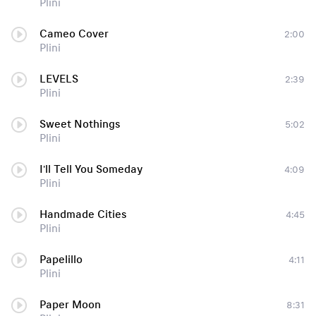
Plini
Cameo Cover
2:00
Plini
LEVELS
2:39
Plini
Sweet Nothings
5:02
Plini
I'll Tell You Someday
4:09
Plini
Handmade Cities
4:45
Plini
Papelillo
4:11
Plini
Paper Moon
8:31