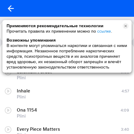
Применяются рекомендательные технологии
Прочитать правила их применении можно по
Каталог
Рекомендации
ссылке
.
Возможны упоминания
В контенте могут упоминаться наркотики и связанная с ними
информация. Незаконное потребление наркотических
Tarred & Feathered
3:15
средств, психотропных веществ и их аналогов причиняет
Plini
вред здоровью, их незаконный оборот запрещён и влечёт
установленную законодательством ответственность
Selenium Forest
6:05
Plini
Inhale
4:57
Plini
Ona 1154
4:09
Plini
Every Piece Matters
3:40