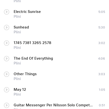
Plini
Electric Sunrise
5:05
Plini
Sunhead
5:30
Plini
1745 7381 3265 2578
3:02
Plini
The End Of Everything
4:06
Plini
Other Things
3:03
Plini
May 12
1:05
Plini
Guitar Messenger Per Nilsson Solo Competition 2013
0:51