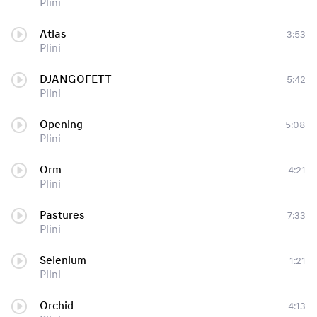
Plini
Atlas
3:53
Plini
DJANGOFETT
5:42
Plini
Opening
5:08
Plini
Orm
4:21
Plini
Pastures
7:33
Plini
Selenium
1:21
Plini
Orchid
4:13