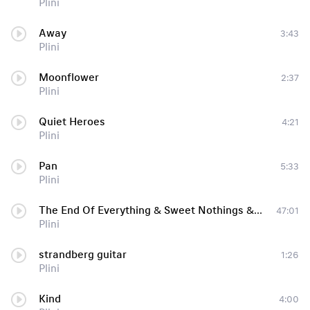
Plini
Away
3:43
Plini
Moonflower
2:37
Plini
Quiet Heroes
4:21
Plini
Pan
5:33
Plini
The End Of Everything & Sweet Nothings & Other Things
47:01
Plini
strandberg guitar
1:26
Plini
Kind
4:00