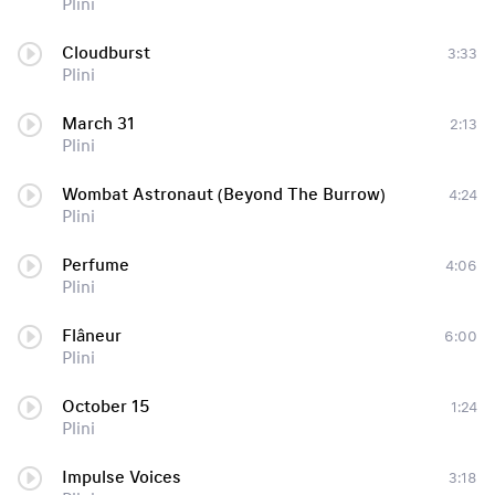
Plini
Cloudburst
3:33
Plini
March 31
2:13
Plini
Wombat Astronaut (Beyond The Burrow)
4:24
Plini
Perfume
4:06
Plini
Flâneur
6:00
Plini
October 15
1:24
Plini
Impulse Voices
3:18