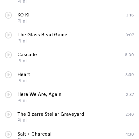
Plini
KO Ki
3:16
Plini
The Glass Bead Game
9:07
Plini
Cascade
6:00
Plini
Heart
3:39
Plini
Here We Are, Again
2:37
Plini
The Bizarre Stellar Graveyard
2:40
Plini
Salt + Charcoal
4:30