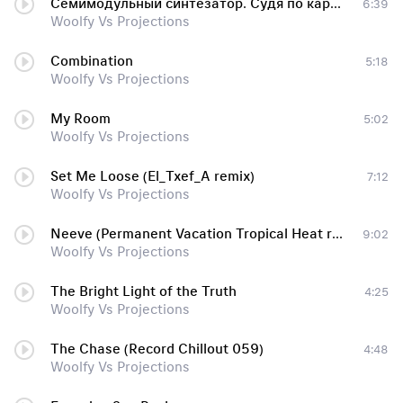
Семимодульный синтезатор. Судя по картинкам такой же зеленый. Absynth (Marcus Worgull remix)
6:39
Woolfy Vs Projections
Combination
5:18
Woolfy Vs Projections
My Room
5:02
Woolfy Vs Projections
Set Me Loose (El_Txef_A remix)
7:12
Woolfy Vs Projections
Neeve (Permanent Vacation Tropical Heat remix)
9:02
Woolfy Vs Projections
The Bright Light of the Truth
4:25
Woolfy Vs Projections
The Chase (Record Chillout 059)
4:48
Woolfy Vs Projections