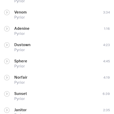
Pyrior
Venom
3:34
Pyrior
Adenine
1:16
Pyrior
Dustown
4:23
Pyrior
Sphere
4:45
Pyrior
Norfair
4:19
Pyrior
Sunset
6:39
Pyrior
Janitor
2:35