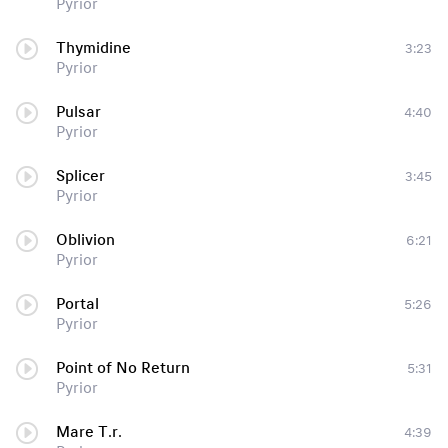
Pyrior
Thymidine
3:23
Pyrior
Pulsar
4:40
Pyrior
Splicer
3:45
Pyrior
Oblivion
6:21
Pyrior
Portal
5:26
Pyrior
Point of No Return
5:31
Pyrior
Mare T.r.
4:39