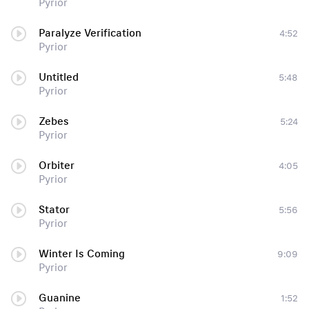
Pyrior
Paralyze Verification
4:52
Pyrior
Untitled
5:48
Pyrior
Zebes
5:24
Pyrior
Orbiter
4:05
Pyrior
Stator
5:56
Pyrior
Winter Is Coming
9:09
Pyrior
Guanine
1:52