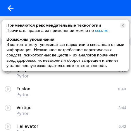
Применяются рекомендательные технологии
Прочитать правила их применении можно по
Каталог
Рекомендации
ссылке
.
Возможны упоминания
В контенте могут упоминаться наркотики и связанная с ними
информация. Незаконное потребление наркотических
Earth
6:14
средств, психотропных веществ и их аналогов причиняет
Pyrior
вред здоровью, их незаконный оборот запрещён и влечёт
установленную законодательством ответственность
In To
3:50
Pyrior
Fusion
8:49
Pyrior
Vertigo
3:44
Pyrior
Hellevator
5:42