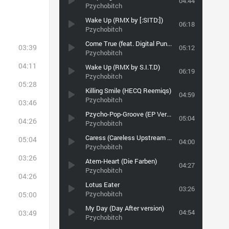
04:44
Pzychobitch
Wake Up (RMX by [:SITD:])
06:18
Pzychobitch
Come True (feat. Digital Punk Boys & Rosa Lahn)
03:39
05:12
Pzychobitch
04:11
Wake Up (RMX by S.I.T.D)
06:19
Pzychobitch
05:28
Killing Smile (HECQ Reemiqs)
04:59
Pzychobitch
03:46
Pzycho-Pop-Groove (EP Version)
05:04
04:26
Pzychobitch
Caress (Careless Upstream Miqs)
05:04
04:00
Pzychobitch
03:26
Atem-Heart (Die Farben)
04:27
Pzychobitch
04:26
Lotus Eater
03:26
Pzychobitch
05:00
My Day (Day After version)
04:54
03:49
Pzychobitch