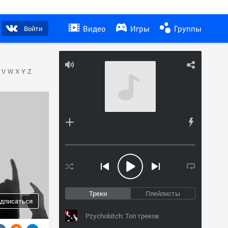
Видео
Игры
Группы
Войти
V
W
X
Y
Z
Треки
Плейлисты
дписаться
Pzychobitch: Топ треков