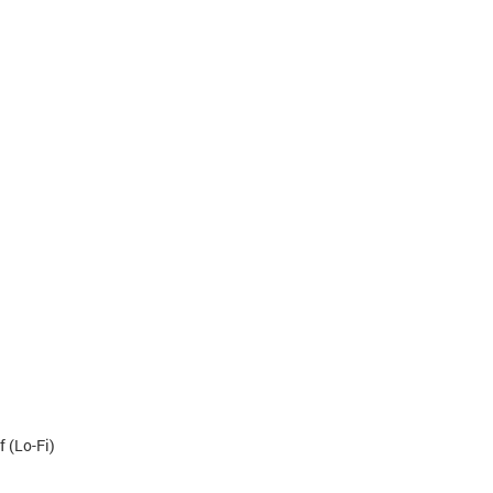
 (Lo-Fi)