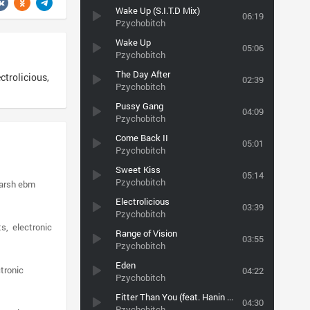
Wake Up (S.I.T.D Mix)
06:19
Pzychobitch
Wake Up
05:06
Pzychobitch
The Day After
trolicious,
02:39
Pzychobitch
Pussy Gang
04:09
Pzychobitch
Come Back II
05:01
Pzychobitch
Sweet Kiss
05:14
Pzychobitch
arsh ebm
Electrolicious
03:39
Pzychobitch
ts
electronic
Range of Vision
03:55
Pzychobitch
Eden
tronic
04:22
Pzychobitch
Fitter Than You (feat. Hanin Elias)
04:30
Pzychobitch