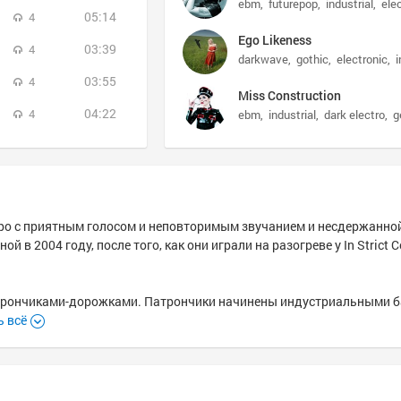
ebm
futurepop
industrial
ele
05:14
4
Ego Likeness
03:39
4
darkwave
gothic
electronic
i
03:55
4
Miss Construction
04:22
4
ebm
industrial
dark electro
g
ктро с приятным голосом и неповторимым звучанием и несдержанно
в 2004 году, после того, как они играли на разогреве у In Strict C
патрончиками-дорожками. Патрончики начинены индустриальными б
ь всё