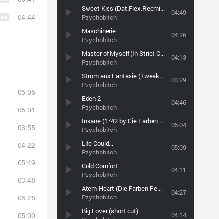
Sweet Kiss (Dat.Flex.Reemiqs)
04:49
04:44
Pzychobitch
Maschinerie
04:26
Pzychobitch
Master of Myself (In Strict Confidence mix)
04:13
Pzychobitch
Strom aus Fantasie (Tweaker Ray remix)
03:29
Pzychobitch
05:06
Eden 2
04:46
Pzychobitch
05:01
Insane (1742 by Die Farben vs CBJ)
06:04
03:55
Pzychobitch
Life Could...
04:22
05:09
Pzychobitch
05:49
Cold Comfort
04:11
Pzychobitch
03:48
Atem-Heart (Die Farben Remix)
04:27
Pzychobitch
03:25
Big Lover (short cut)
04:14
05:00