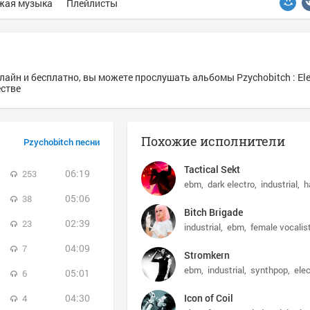
жая музыка
Плейлисты
айн и бесплатно, вы можете прослушать альбомы Pzychobitch : Elec
естве
Похожие исполнители
Pzychobitch песни
Tactical Sekt
06:19
253
ebm
dark electro
industrial
h
05:06
38
Bitch Brigade
02:39
23
industrial
ebm
female vocalis
04:09
7
Stromkern
ebm
industrial
synthpop
elec
05:01
6
04:30
Icon of Coil
4