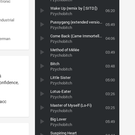
ctronic
Wake Up (remix by [:SITD:])
06:20
Pzychobitch
ndustrial
Pussygang (extended version)
05:49
Pzychobitch
Come Back (L'ame Immortelle Remix)
04:06
erman
Pzychobitch
Method of Mêlée
03:49
Pzychobitch
Bitch
03:48
Pzychobitch
й
Little Sister
05:00
onfidence,
Pzychobitch
Lotus-Eater
03:26
Pzychobitch
асс
Master of Myself (Lo-Fi)
03:25
Pzychobitch
Big Lover
05:49
Pzychobitch
Suspiring Heart