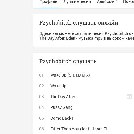
Профиль
Лучшие песни
Альбомы
Похо
3
Pzychobitch слушать онлайн
Здесь вы можете слушать песни Pzychobitch онл
The Day After, Eden - музыка mp3 в высоком кач
Pzychobitch слушать
Wake Up (S.I.T.D Mix)
Wake Up
The Day After
Pussy Gang
Come Back II
Fitter Than You (feat. Hanin Elias)