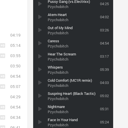
Pussy Gang (vs.Electrixx)
04:25
Pzychobitch
Atem-Heart
04:02
Pzychobitch
Out of My Mind
03:26
Pzychobitch
04:19
Caress
04:54
05:14
Pzychobitch
Hear The Scream
03:55
03:17
Pzychobitch
03:50
Whispers
05:39
Pzychobitch
04:54
Cold Comfort (MC1R remix)
04:03
Pzychobitch
05:07
Suspring Heart (Black Tactic)
05:02
04:29
Pzychobitch
Nightmare
04:54
05:31
Pzychobitch
04:34
Face In Your Hand
05:24
Pzychobitch
06:41