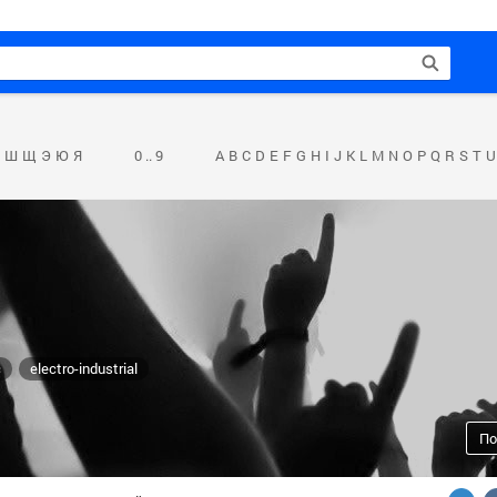
Ш
Щ
Э
Ю
Я
0 .. 9
A
B
C
D
E
F
G
H
I
J
K
L
M
N
O
P
Q
R
S
T
U
c
electro-industrial
По