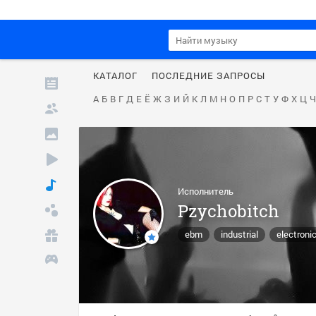
КАТАЛОГ
ПОСЛЕДНИЕ ЗАПРОСЫ
А
Б
В
Г
Д
Е
Ё
Ж
З
И
Й
К
Л
М
Н
О
П
Р
С
Т
У
Ф
Х
Ц
Ч
Исполнитель
Pzychobitch
ebm
industrial
electroni