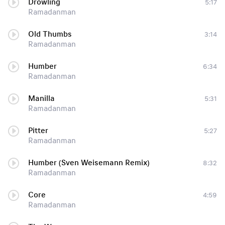
Drowling
5:17
Ramadanman
Old Thumbs
3:14
Ramadanman
Humber
6:34
Ramadanman
Manilla
5:31
Ramadanman
Pitter
5:27
Ramadanman
Humber (Sven Weisemann Remix)
8:32
Ramadanman
Core
4:59
Ramadanman