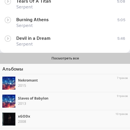
Tears Of A Titan
5:08
Serpent
Burning Athens
5:05
Serpent
Devil in a Dream
5:46
Serpent
Посмотреть все
Альбомы
7 треков
Nekromant
2015
9 треков
Slaves of Babylon
2013
10 треков
xGODx
2008