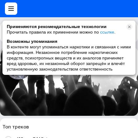
Применяются рекомендательные технологии
Прочитать правила их применении можно по
Каталог
Рекомендации
ссылке
.
Возможны упоминания
В контенте могут упоминаться наркотики и связанная с ними
информация. Незаконное потребление наркотических
средств, психотропных веществ и их аналогов причиняет
Serpent
вред здоровью, их незаконный оборот запрещён и влечёт
установленную законодательством ответственность
melodic death metal, japanese, doom metal
Топ треков