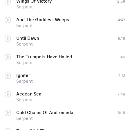
Wings Of Victory
2:59
Serpent
And The Goddess Weeps
4:47
Serpent
Until Dawn
5:16
Serpent
The Trumpets Have Hailed
1:46
Serpent
Igniter
4:12
Serpent
Aegean Sea
7:49
Serpent
Cold Chains Of Andromeda
6:16
Serpent