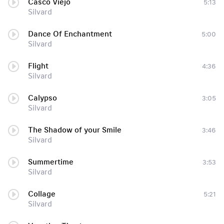
Casco Viejo
5:13
Silvard
Dance Of Enchantment
5:00
Silvard
Flight
4:36
Silvard
Calypso
3:05
Silvard
The Shadow of your Smile
3:46
Silvard
Summertime
3:53
Silvard
Collage
5:21
Silvard