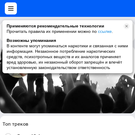
Применяются рекомендательные технологии
Прочитать правила их применении можно по
Каталог
Рекомендации
ссылке
.
Возможны упоминания
В контенте могут упоминаться наркотики и связанная с ними
информация. Незаконное потребление наркотических
средств, психотропных веществ и их аналогов причиняет
Silvard
вред здоровью, их незаконный оборот запрещён и влечёт
установленную законодательством ответственность
piano, new age, easy listening, ambient
Топ треков