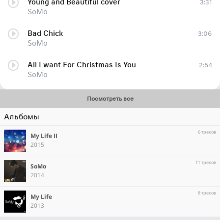
Young and Beautiful cover
3:31
SoMo
Bad Chick
3:06
SoMo
All I want For Christmas Is You
2:54
SoMo
Посмотреть все
Альбомы
6 треков
My Life II
2015
11 треков
SoMo
2014
8 треков
My Life
2013