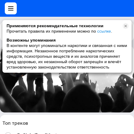
Применяются рекомендательные технологии
Прочитать правила их применении можно по
Каталог
Рекомендации
ссылке
.
Возможны упоминания
В контенте могут упоминаться наркотики и связанная с ними
информация. Незаконное потребление наркотических
средств, психотропных веществ и их аналогов причиняет
SoMo
вред здоровью, их незаконный оборот запрещён и влечёт
установленную законодательством ответственность
pop, rnb, r&b, male vocalists
Топ треков