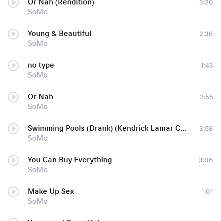
Or Nah (Rendition)
3:20
SoMo
Young & Beautiful
2:36
SoMo
no type
1:43
SoMo
Or Nah
2:55
SoMo
Swimming Pools (Drank) (Kendrick Lamar Cover)
3:58
SoMo
You Can Buy Everything
3:06
SoMo
Make Up Sex
1:01
SoMo