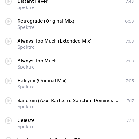
Distant Fever
7:46
Spektre
Retrograde (Original Mix)
6:50
Spektre
Always Too Much (Extended Mix)
7:03
Spektre
Always Too Much
7:03
Spektre
Halcyon (Original Mix)
7:05
Spektre
Sanctum (Axel Bartsch's Sanctum Dominus Remix)
7:17
Spektre
Celeste
7:14
Spektre