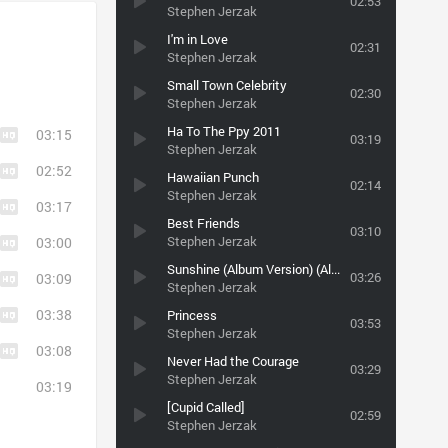
02:53
Stephen Jerzak
I'm in Love
02:31
Stephen Jerzak
Small Town Celebrity
02:30
Stephen Jerzak
Ha To The Ppy 2011
03:15
03:19
Stephen Jerzak
02:52
Hawaiian Punch
02:14
Stephen Jerzak
03:17
Best Friends
03:10
Stephen Jerzak
03:00
Sunshine (Album Version) (Album Version)
03:26
03:09
Stephen Jerzak
03:38
Princess
03:53
Stephen Jerzak
03:08
Never Had the Courage
03:29
Stephen Jerzak
03:19
[Cupid Called]
02:59
Stephen Jerzak