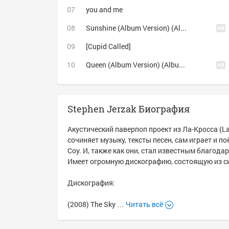
you and me
Sunshine (Album Version) (Album Version)
[Cupid Called]
Queen (Album Version) (Album Version)
Stephen Jerzak Биография
Акустический паверпоп проект из Ла-Кросса (La
сочиняет музыку, тексты песен, сам играет и по
Coy. И, также как они, стал известным благода
Имеет огромную дискографию, состоящую из син
Дискография:
(2008) The Sky …
Читать всё