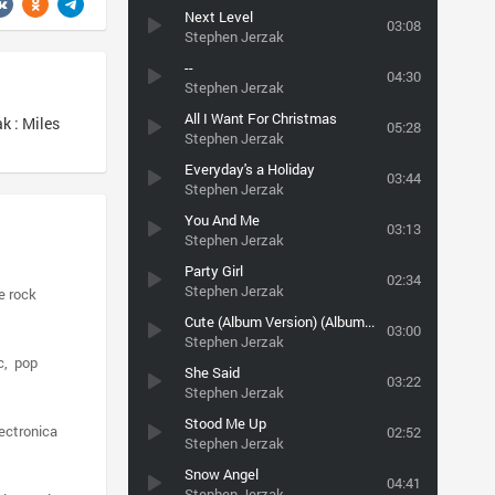
Next Level
03:08
Stephen Jerzak
--
04:30
Stephen Jerzak
All I Want For Christmas
 : Miles
05:28
Stephen Jerzak
Everyday's a Holiday
03:44
Stephen Jerzak
You And Me
03:13
Stephen Jerzak
Party Girl
02:34
Stephen Jerzak
e rock
Cute (Album Version) (Album Version)
03:00
Stephen Jerzak
c
pop
She Said
03:22
Stephen Jerzak
Stood Me Up
ectronica
02:52
Stephen Jerzak
Snow Angel
04:41
Stephen Jerzak