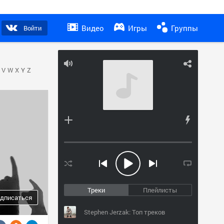
Видео
Игры
Группы
Войти
V
W
X
Y
Z
Треки
Плейлисты
дписаться
Stephen Jerzak: Топ треков