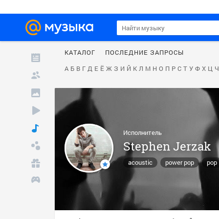
КАТАЛОГ
ПОСЛЕДНИЕ ЗАПРОСЫ
А
Б
В
Г
Д
Е
Ё
Ж
З
И
Й
К
Л
М
Н
О
П
Р
С
Т
У
Ф
Х
Ц
Ч
Исполнитель
Stephen Jerzak
acoustic
power pop
pop