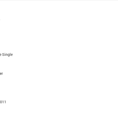
s
e Single
er
2011