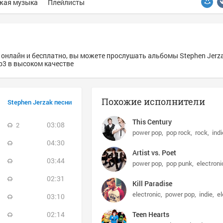
жая музыка
Плейлисты
 онлайн и бесплатно, вы можете прослушать альбомы Stephen Jerzak
mp3 в высоком качестве
Похожие исполнители
Stephen Jerzak песни
This Century
03:08
2
power pop
pop rock
rock
indi
04:30
Artist vs. Poet
03:44
power pop
pop punk
electroni
02:31
Kill Paradise
electronic
power pop
indie
el
03:10
02:14
Teen Hearts