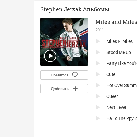
Stephen Jerzak Альбомы
Miles and Mile
2011
Miles N' Miles
Stood Me Up
Party Like You'r
Cute
Нравится
Hot Over Summ
Добавить
Queen
Next Level
Ha To The Ppy 