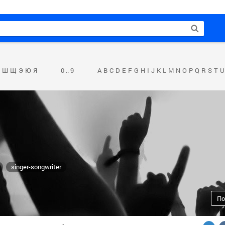
Ш
Щ
Э
Ю
Я
0 .. 9
A
B
C
D
E
F
G
H
I
J
K
L
M
N
O
P
Q
R
S
T
U
singer-songwriter
По