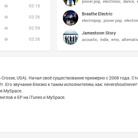
power pop
electronic
dance
03:16
Breathe Electric
03:26
electropop
power pop
electro
02:59
Jamestown Story
03:36
acoustic
indie
emo
alternati
 Crosse, USA). Начал своё существование примерно с 2008 года. Ст
ёт. Его звучание близко к таким исполнителям, как: nevershoutnever!
ря MySpace.
глов и ЕР на iTunes и MySpace.