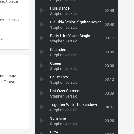
electronica
Hula Dance
02:45
Stephen Jerzak
nic
electronica
Flo Rida 'Whistle' guitar Cover
03:48
Stephen Jerzak
Party Like You're Single
03:17
ve
Stephen Jerzak
Charades
03:35
Stephen Jerzak
Queen
03:36
Stephen Jerzak
ивен сам
Call It Love
03:12
 и Chase
Stephen Jerzak
Hot Over Summer
03:09
Stephen Jerzak
Together With The Sundown
04:07
Stephen Jerzak
Sunshine
03:26
Stephen Jerzak
Cute