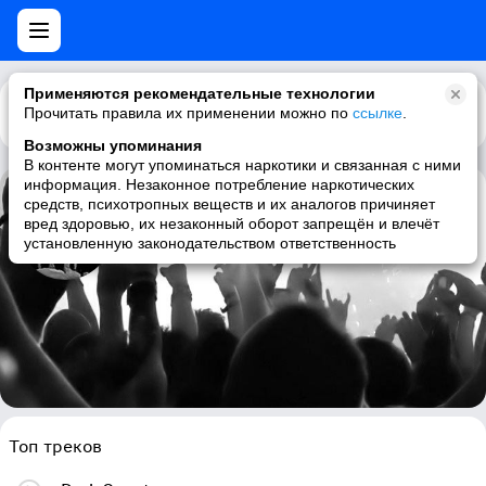
Применяются рекомендательные технологии
Прочитать правила их применении можно по
Каталог
Рекомендации
ссылке
.
Возможны упоминания
В контенте могут упоминаться наркотики и связанная с ними
информация. Незаконное потребление наркотических
средств, психотропных веществ и их аналогов причиняет
SubRosa
вред здоровью, их незаконный оборот запрещён и влечёт
установленную законодательством ответственность
doom metal, sludge, stoner doom, stoner rock
Топ треков