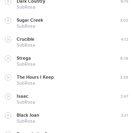
Dark Country
9:15
SubRosa
Sugar Creek
3:02
SubRosa
Crucible
4:12
SubRosa
Strega
6:18
SubRosa
The Hours I Keep
3:39
SubRosa
Isaac
2:47
SubRosa
Black Joan
3:31
SubRosa