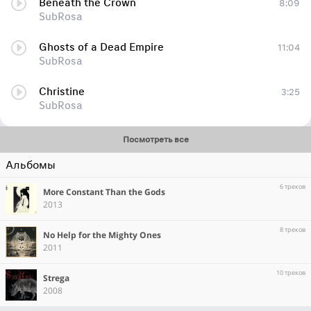
Beneath the Crown
8:09
SubRosa
Ghosts of a Dead Empire
11:04
SubRosa
Christine
3:25
SubRosa
Посмотреть все
Альбомы
6 треков
More Constant Than the Gods
2013
8 треков
No Help for the Mighty Ones
2011
10 треков
Strega
2008