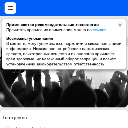
Применяются рекомендательные технологии
Прочитать правила их применении можно по
Каталог
Рекомендации
ссылке
.
Возможны упоминания
В контенте могут упоминаться наркотики и связанная с ними
информация. Незаконное потребление наркотических
средств, психотропных веществ и их аналогов причиняет
Tierramystica
вред здоровью, их незаконный оборот запрещён и влечёт
установленную законодательством ответственность
folk metal, power metal, brazilian, folk power metal
Топ треков