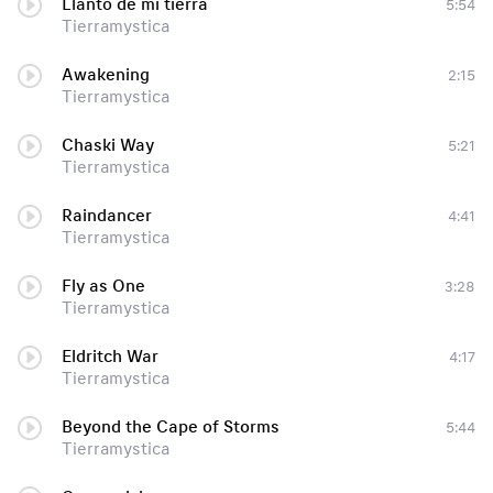
Llanto de mi tierra
5:54
Tierramystica
Awakening
2:15
Tierramystica
Chaski Way
5:21
Tierramystica
Raindancer
4:41
Tierramystica
Fly as One
3:28
Tierramystica
Eldritch War
4:17
Tierramystica
Beyond the Cape of Storms
5:44
Tierramystica