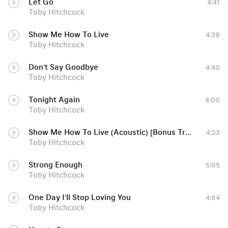
Let Go
4:41
Toby Hitchcock
Show Me How To Live
4:39
Toby Hitchcock
Don't Say Goodbye
4:40
Toby Hitchcock
Tonight Again
4:00
Toby Hitchcock
Show Me How To Live (Acoustic) [Bonus Track]
4:23
Toby Hitchcock
Strong Enough
5:05
Toby Hitchcock
One Day I'll Stop Loving You
4:04
Toby Hitchcock