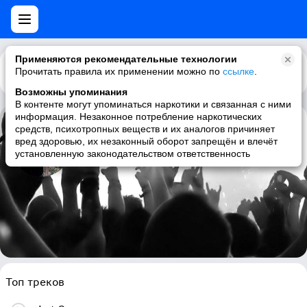
Применяются рекомендательные технологии
Прочитать правила их применении можно по
Каталог
Рекомендации
ссылке
.
Возможны упоминания
В контенте могут упоминаться наркотики и связанная с ними
информация. Незаконное потребление наркотических
средств, психотропных веществ и их аналогов причиняет
Toby Hitchcock
вред здоровью, их незаконный оборот запрещён и влечёт
установленную законодательством ответственность
aor, melodic rock, hard rock, rock
Топ треков