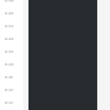
589
585
532
456
450
439
381
267
261