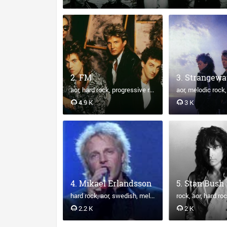
FM
Strangewa
aor
hard rock
progressive rock
'80s
aor
melodic rock
4.9 K
3 K
Mikael Erlandsson
Stan Bush
hard rock
aor
swedish
melodic rock
rock
aor
hard ro
2.2 K
2 K