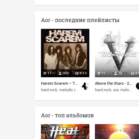
Aor - последние плейлисты
17
303
9.1 K
11
58
87
Harem Scarem – The Early Years (2003)
Above the Stars - 2023 - Пять Лет Хаоса
hard rock
melodic rock
aor
rock
hard rock
aor
melodic hard rock
Aor - топ альбомов