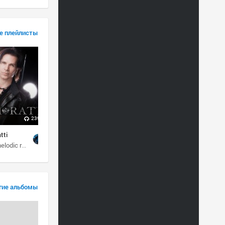
е плейлисты
239
tti
lodic rock
aor
гие альбомы