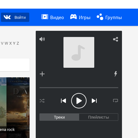
Видео
Игры
Группы
Войти
V
W
X
Y
Z
Треки
Плейлисты
ena rock