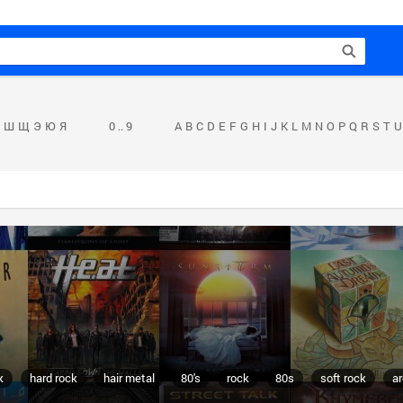
Ш
Щ
Э
Ю
Я
0 .. 9
A
B
C
D
E
F
G
H
I
J
K
L
M
N
O
P
Q
R
S
T
U
k
hard rock
hair metal
80's
rock
80s
soft rock
ar