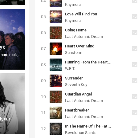
Khymera
Love Will Find You
Khymera
Going Home
Last Autumn's Dream
Heart Over Mind
ys
Sunstorm
hard rock
hair metal
Running From the Heartache
W.E.T.
Surrender
Seventh Key
Guardian Angel
Last Autumn's Dream
Heartbreaker
Last Autumn's Dream
ck
80s
In The Name Of The Father (Fernando's Song)
Revolution Saints