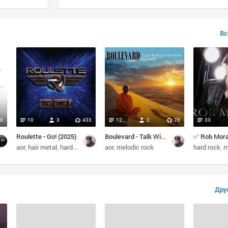
Вс
0
10
3
433
12
2
76
33
Roulette - Go! (2025)
Boulevard - Talk Without Speaking (2026)
✅ Rob Mora
aor
sweden
hair metal
hard rock
80s
aor
melodic rock
hard rock
me
Дру