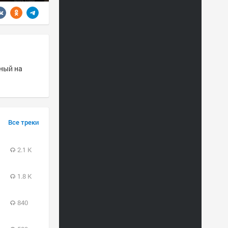
нный на
Все треки
2.1 K
1.8 K
840