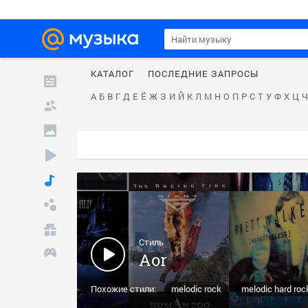
КАТАЛОГ
ПОСЛЕДНИЕ ЗАПРОСЫ
А
Б
В
Г
Д
Е
Ё
Ж
З
И
Й
К
Л
М
Н
О
П
Р
С
Т
У
Ф
Х
Ц
Ч
Стиль
Aor
Похожие стили:
melodic rock
melodic hard roc
80s rock