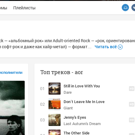
омы
Плейлисты
k — «альбомный рок» или Adult-oriented Rock — «рок, ориентирова
и софт-рок и даже как хайр-метал) — формат…
Читать всё
Топ треков - aor
исполнители
Still in Love With You
Dare
Don´t Leave Me In Love
Giant
Jenny's Eyes
Last Autumn's Dream
The Other Side