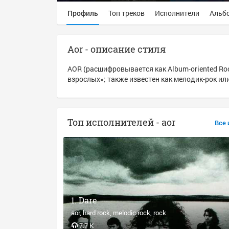
Профиль
Топ треков
Исполнители
Альб
Aor - описание стиля
AOR (расшифровывается как Album-oriented Roc
взрослых»; также известен как мелодик-рок ил
Топ исполнителей - aor
Все 
Dare
aor
hard rock
melodic rock
rock
7.7 K