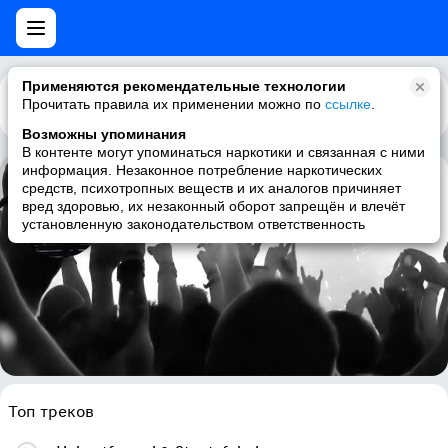
Применяются рекомендательные технологии
Прочитать правила их применении можно по
Каталог
Рекомендации
ссылке
.
Возможны упоминания
В контенте могут упоминаться наркотики и связанная с ними
информация. Незаконное потребление наркотических
средств, психотропных веществ и их аналогов причиняет
Von Thronstahl
вред здоровью, их незаконный оборот запрещён и влечёт
установленную законодательством ответственность
martial industrial, neofolk, neoclassical, industrial
Топ треков