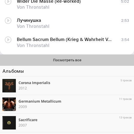
Wider Die Masse (Re-worked)
5:02
Von Thronstahl
Лучинушка
2:53
Von Thronstahl
Bellum Sacrum Bellum (Krieg & Wahrheit Version)
3:54
Von Thronstahl
Посмотреть все
Альбомы
5 треков
Corona Imperialis
2012
11 треков
Germanium Metallicum
2009
13 треков
Sacrificare
2007