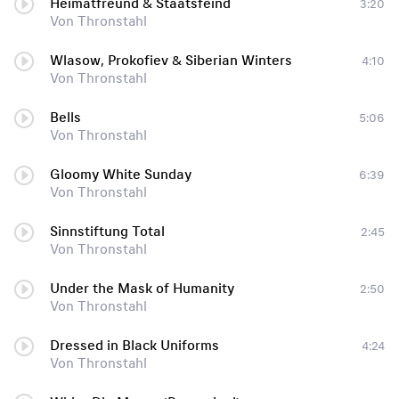
Heimatfreund & Staatsfeind
3:20
Von Thronstahl
Wlasow, Prokofiev & Siberian Winters
4:10
Von Thronstahl
Bells
5:06
Von Thronstahl
Gloomy White Sunday
6:39
Von Thronstahl
Sinnstiftung Total
2:45
Von Thronstahl
Under the Mask of Humanity
2:50
Von Thronstahl
Dressed in Black Uniforms
4:24
Von Thronstahl