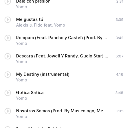
Dale con presion
2:31
Yomo
Me gustas tú
3:35
Alexis & Fido feat. Yomo
Rompam (Feat. Pancho y Castel) (Prod. By Onell Flow & Santana ''The Golden Boy'')
3:42
Yomo
Descara (Feat. Jowell Y Randy, Guelo Star) (Remix)
6:07
Yomo
My Destiny (instrumental)
4:16
Yomo
Gotica Satica
3:48
Yomo
Nosotros Somos (Prod. By Musicologo, Menes, Jeffra & AG ''La Voz'')
3:05
Yomo