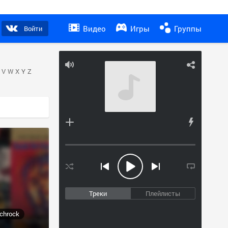
Видео
Игры
Группы
Войти
V
W
X
Y
Z
Треки
Плейлисты
chrock