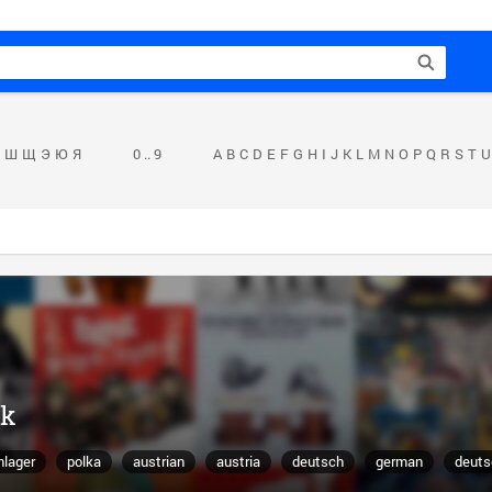
Ш
Щ
Э
Ю
Я
0 .. 9
A
B
C
D
E
F
G
H
I
J
K
L
M
N
O
P
Q
R
S
T
U
ck
hlager
polka
austrian
austria
deutsch
german
deuts