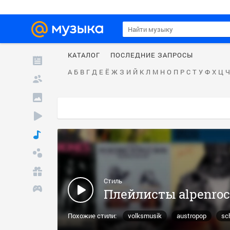
КАТАЛОГ
ПОСЛЕДНИЕ ЗАПРОСЫ
А
Б
В
Г
Д
Е
Ё
Ж
З
И
Й
К
Л
М
Н
О
П
Р
С
Т
У
Ф
Х
Ц
Ч
Стиль
Плейлисты alpenro
Похожие стили:
volksmusik
austropop
sc
male vocalists