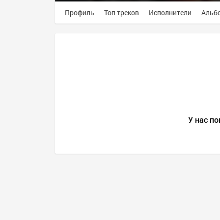
Профиль
Топ треков
Исполнители
Альб
У нас по