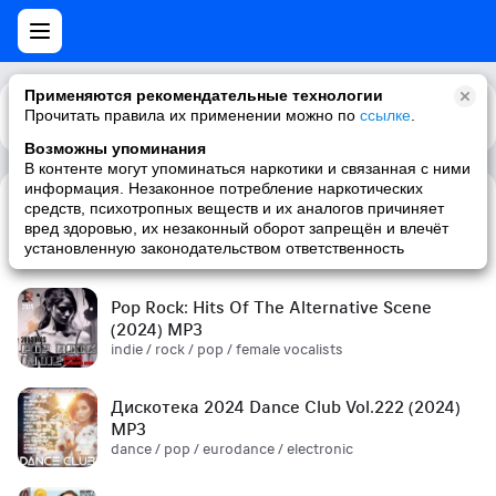
Применяются рекомендательные технологии
Прочитать правила их применении можно по
Каталог
Рекомендации
ссылке
.
Возможны упоминания
В контенте могут упоминаться наркотики и связанная с ними
информация. Незаконное потребление наркотических
средств, психотропных веществ и их аналогов причиняет
Сборник! '90s (2024) MP3
вред здоровью, их незаконный оборот запрещён и влечёт
pop / russian pop / russian / '90s
установленную законодательством ответственность
Pop Rock: Hits Of The Alternative Scene
(2024) MP3
indie / rock / pop / female vocalists
Дискотека 2024 Dance Club Vol.222 (2024)
MP3
dance / pop / eurodance / electronic